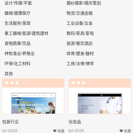
设计/传媒/平面
婚纱摄影/婚庆策划
器械/健康医疗
物流/交通运输
生活服务/家政
工业设备/五金
重工器械/能源/建筑建材
数码/家具/家电
食物蔬果/饮品
旅游/餐饮酒店
林牧渔业/养殖业
体育/健身/器材
环保/化工材料
工商/法律/律师
其他
包装行业
化妆品
tpl-0062
tpl-0039
收藏
收藏