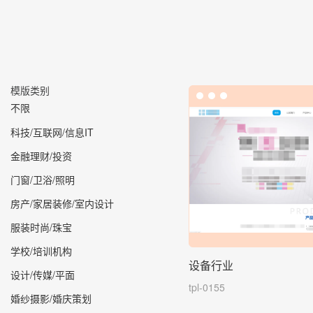
模版类别
不限
科技/互联网/信息IT
金融理财/投资
门窗/卫浴/照明
房产/家居装修/室内设计
服装时尚/珠宝
学校/培训机构
设备行业
设计/传媒/平面
tpl-0155
婚纱摄影/婚庆策划