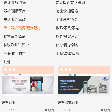
设计/传媒/平面
婚纱摄影/婚庆策划
器械/健康医疗
物流/交通运输
生活服务/家政
工业设备/五金
重工器械/能源/建筑建材
数码/家具/家电
食物蔬果/饮品
旅游/餐饮酒店
林牧渔业/养殖业
体育/健身/器材
环保/化工材料
工商/法律/律师
其他
设备行业
设备器械行业
tpl-0155
tpl-0134
收藏
收藏