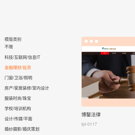
模版类别
不限
科技/互联网/信息IT
金融理财/投资
门窗/卫浴/照明
房产/家居装修/室内设计
服装时尚/珠宝
学校/培训机构
博鏊法律
设计/传媒/平面
tpl-0117
婚纱摄影/婚庆策划