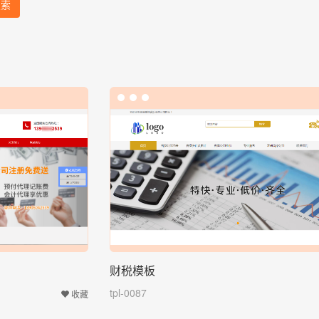
搜索
财税模板
tpl-0087
收藏