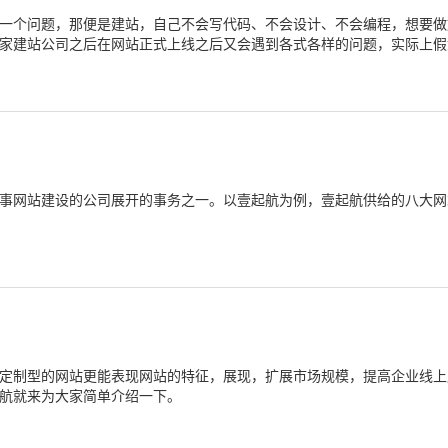
一个问题，那便是建站，自己不会写代码、不会设计、不会编程，想要做
家建站公司之后在网站正式上线之后又会遇到各式各样的问题，实际上假
么，网站设计要怎样挑选建站公司呢？下面壹起航来为大家简单介绍一下
事网站建设的公司展开的事务之一。以壹起航为例，壹起航供给的八大网
定制型的网站更能表现网站的特征，展现，扩展市场规模，提高企业线上
航就来为大家简单介绍一下。