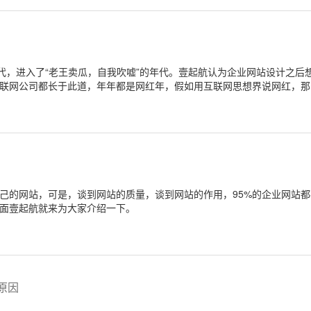
年代，进入了“老王卖瓜，自我吹嘘”的年代。壹起航认为企业网站设计之后
联网公司都长于此道，年年都是网红年，假如用互联网思想界说网红，那
网公司CEO都能够被称为“网红”!
己的网站，可是，谈到网站的质量，谈到网站的作用，95%的企业网站
面壹起航就来为大家介绍一下。
原因