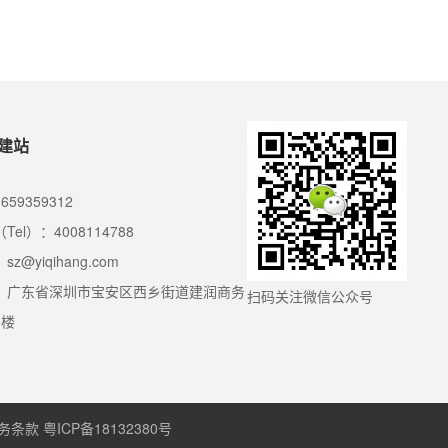
，年年都
作才会有价值呢？下面壹起航就来为大家
么，网红
播，许多
建站
659359312
Tel）：4008114788
z@yiqihang.com
：广东省深圳市宝安区西乡街道建润商务
扫码关注微信公众号
5楼
务条款
粤ICP备18132380号