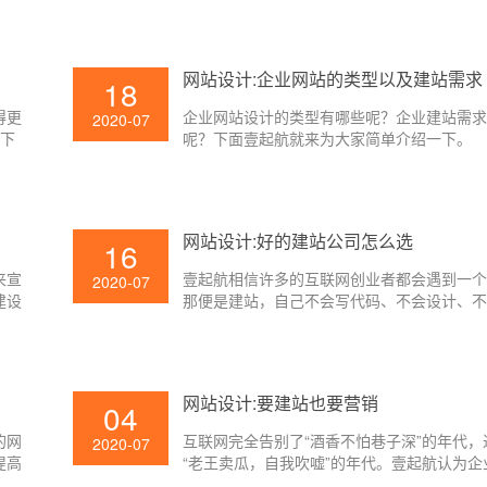
网站设计:企业网站的类型以及建站需求
18
得更
企业网站设计的类型有哪些呢？企业建站需
2020-07
以下
呢？下面壹起航就来为大家简单介绍一下。
来分
网站设计:好的建站公司怎么选
16
来宣
壹起航相信许多的互联网创业者都会遇到一
2020-07
建设
那便是建站，自己不会写代码、不会设计、
划，
程，想要做好自己的网站，可是却空有一腔
照网
莫能助，比及挑选了一家建站公司之后在网
，很
线之后又会遇到各式各样的问题，实际上假
建站
始的时候就做好设计的话，后续的推广就轻
网站设计:要建站也要营销
04
那么，网站设计要怎样挑选建站公司呢？下
来为大家简单介绍一下。
的网
互联网完全告别了“酒香不怕巷子深”的年代，
2020-07
提高
“老王卖瓜，自我吹嘘”的年代。壹起航认为企
有哪
设计之后想要让更多的人知道和了解自己，