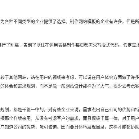
版为各种不同类型的企业提供了选择。制作网站模板的企业有许多，但是
码进行了别离，告别了以往在运用表格制作每页都需求写版式代码，假定需
比较于其他网站，站在用户的视线来考虑，可以说在用户体会方面做了许
户的体会和需求规划，而不是像一般网站设计那样为了大气，很少去考虑
的规划，都是千篇一律的。对有些企业来说，需求杰出自己公司的优势和
直接那个样版来用，从没有考虑客户的需求，而且模板千篇一律，对于用
客户知道公司的优势，吸引咨询。因而要具体地展现目录，这样才能够协