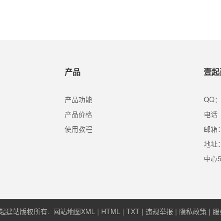
。
营销自己，其实许多互联网公司都长于此道
是网红年，假如用互联网思想界说网红，那
相对不是传统观念中的那些有趣有才华的主
互联网公司CEO都能够被称为“网红”!
产品
壹起
产品功能
QQ：
产品价格
电话（
使用教程
邮箱：s
地址
中心
026 壹起建站版权所有.
网站地图XML
|
HTML
|
TXT
|
违规举报
|
隐私政策
|
服