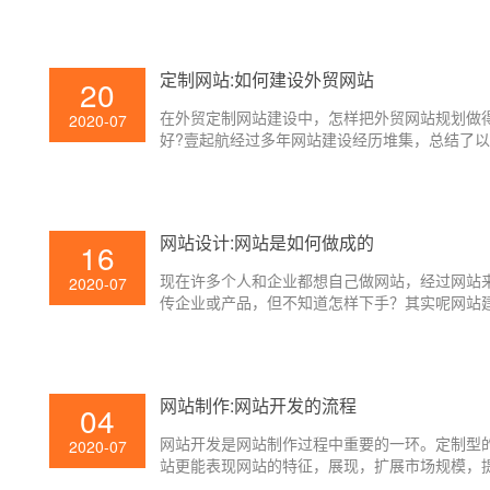
定制网站:如何建设外贸网站
20
在外贸定制网站建设中，怎样把外贸网站规划做
2020-07
好?壹起航经过多年网站建设经历堆集，总结了
外贸网站建设、外贸网站规划经历，一同和大家
享。
网站设计:网站是如何做成的
16
现在许多个人和企业都想自己做网站，经过网站
2020-07
传企业或产品，但不知道怎样下手？其实呢网站
不是想象中的那么杂乱，你先要想好网站内容计
要做什么样的网站。有了大致网站内容计划后依
站设计流程操作就能够做好了，了解建站过程后
快就能制造一个网站出来，下面壹起航来给初次
网站制作:网站开发的流程
04
的朋友们讲一下建站过程。
网站开发是网站制作过程中重要的一环。定制型
2020-07
站更能表现网站的特征，展现，扩展市场规模，
企业线上服务体会度。详细的定制型网站开发都