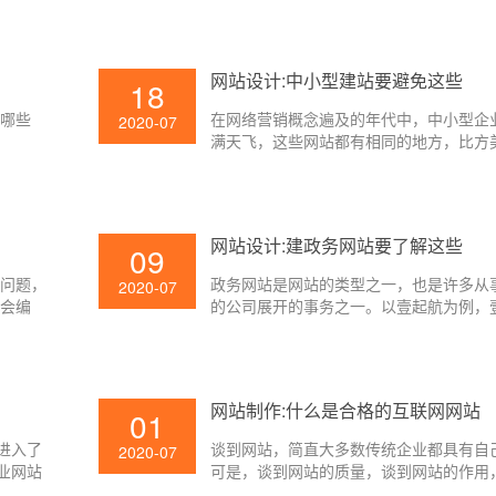
网站设计:中小型建站要避免这些
18
求哪些
在网络营销概念遍及的年代中，中小型企
2020-07
满天飞，这些网站都有相同的地方，比方
但尽管如此，能够真实做到流量爆棚且为
站仍然是少之又少。那么中小型企业网站
现这样的状况呢？这与中小型企业网站建
着很大的联络，下面壹起航教你如何避免
网站设计:建政务网站要了解这些
09
个问题，
政务网站是网站的类型之一，也是许多从
2020-07
不会编
的公司展开的事务之一。以壹起航为例，
热血，爱
的八大网站处理方案中，政务网站设计处
站正式上
中之一。
如在刚开
松多了，
网站制作:什么是合格的互联网网站
01
面壹起航
进入了
谈到网站，简直大多数传统企业都具有自
2020-07
业网站
可是，谈到网站的质量，谈到网站的作用，
需求长于
业网站都存在这样那样的缺点，什么样的