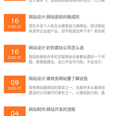
设计满天飞，这些网站都有相同的地方，比方美
工漂亮。但尽管如此，能够真实做到流量爆棚且
为人所知的网站仍然是少之又少。那么中小型企
业网站为什么会呈现这样的状况呢？这与中小型
网站设计:网站是如何做成的
16
企业网站建设的缺陷有着很大的联络，下面壹起
现在许多个人和企业都想自己做网站，经过网站
航教你如何避免这些缺点。
2020-07
来宣传企业或产品，但不知道怎样下手？其实呢
网站建设不是想象中的那么杂乱，你先要想好网
站内容计划，要做什么样的网站。有了大致网站
内容计划后依照网站设计流程操作就能够做好
网站设计:好的建站公司怎么选
16
了，了解建站过程后，很快就能制造一个网站出
壹起航相信许多的互联网创业者都会遇到一个问
来，下面壹起航来给初次建站的朋友们讲一下建
2020-07
题，那便是建站，自己不会写代码、不会设计、
站过程。
不会编程，想要做好自己的网站，可是却空有一
腔热血，爱莫能助，比及挑选了一家建站公司之
后在网站正式上线之后又会遇到各式各样的问
网站设计:建政务网站要了解这些
09
题，实际上假如在刚开始的时候就做好设计的
政务网站是网站的类型之一，也是许多从事网站
话，后续的推广就轻松多了，那么，网站设计要
2020-07
建设的公司展开的事务之一。以壹起航为例，壹
怎样挑选建站公司呢？下面壹起航来为大家简单
起航供给的八大网站处理方案中，政务网站设计
介绍一下。
处理方案是其中之一。
网站制作:网站开发的流程
04