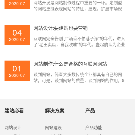
网站开发是网站制作过程中重要的一环。定制型
2020-07
的网站更能表现网站的特征，展现，扩展市场规
模，提高企业线上服务体会度。详细的定制型网
站开发都有哪些流程呢？下面壹起航就来为大家
简单介绍一下。
网站设计:要建站也要营销
04
互联网完全告别了“酒香不怕巷子深”的年代，进入
2020-07
了“老王卖瓜，自我吹嘘”的年代。壹起航认为企业
网站设计之后想要让更多的人知道和了解自己，
需求长于营销自己，其实许多互联网公司都长于
此道，年年都是网红年，假如用互联网思想界说
网站制作:什么是合格的互联网网站
01
网红，那么，网红相对不是传统观念中的那些有
谈到网站，简直大多数传统企业都具有自己的网
趣有才华的主播，许多互联网公司CEO都能够被
2020-07
站，可是，谈到网站的质量，谈到网站的作用，9
称为“网红”!
5%的企业网站都存在这样那样的缺点，什么样的
企业网站制作才会有价值呢？下面壹起航就来为
大家介绍一下。
建站必看
解决方案
产品
网站设计
网站建设
产品功能