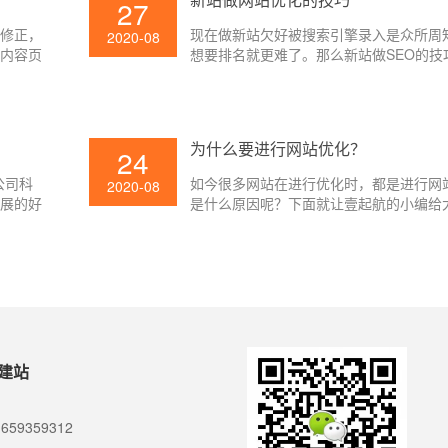
27
到, 网站优化作业也就无法顺利开展。
行修正，
现在做新站欠好被搜索引擎录入是众所周
2020-08
以内容页
想要排名就更难了。那么新站做SEO的技
标题都会
的要素，咱们经过日常的几点注意事项能
O有优
网站做到有排名。那么能新站能做好网站
网站标题
们一向寻求的方针，下面就让壹起航的小
小编给
讲吧。
为什么要进行网站优化？
24
公司科
如今很多网站在进行优化时，都是进行网
2020-08
开展的好
是什么原因呢？下面就让壹起航的小编给
分为三个
下吧。
心。
建站
659359312