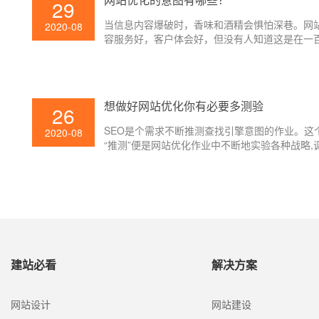
29
当信息内容爆破时，香味和酒精会惧怕深巷。网
2020-08
容服务好，客户体会好，但没有人知道这是在一
条链接中锋芒毕露的一条。假如你想让用户依据
查找引擎找到人，你需求了解必要的网站优化办
想做好网站优化你有必要多测验
26
SEO是个需求不断推测查找引擎意图的作业。这
2020-08
“推测”便是网站优化作业中不断地实验各种战略,
查找引擎的体现,以拟定新的战略。
建站必看
解决方案
网站设计
网站建设