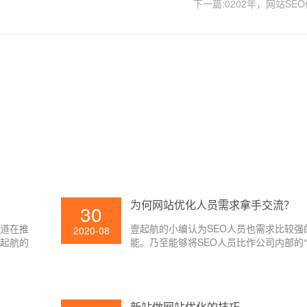
下一篇:0202年，网站SE
为何网站优化人员需求拿手交流？
30
知道在推
壹起航的小编认为SEO人员也需求比较强
2020-08
壹起航的
能。乃至能够将SEO人员比作公司内部的“
由于SEO需求和许多部分交流,常见的有
改部、产品部、UI部分,时而还会和boss
所以SEO人员应该具有比较强的交流才能,
相关的项目很难推进,SEO所需求的资源
?
新站做网站优化的技巧