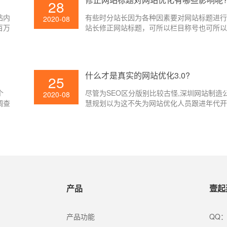
28
站内
有些时分站长因为各种因素要对网站标题进
2020-08
百万
站长修正网站标题，可所以栏目称号也可所
百度
或许便是内容标题了，不管修正哪个页面的
法。
对SEO有着不同的影响，改的好则对网站SE
点，但假如改的欠好的话则反之，那么修正
对网站优化有哪些影响呢?下面就让壹起航的
什么才是真实的网站优化3.0?
25
大家介绍一下吧。
个
尽管为SEO区分版别比较古怪,深圳网站制造
2020-08
调查
慧规划以为这不失为网站优化人员跟进年代
办法。一般以为查找引擎技能开展至今可被
阶段:1、文本检索;/2、链接剖析;/3、用户中
产品
壹起
产品功能
QQ：