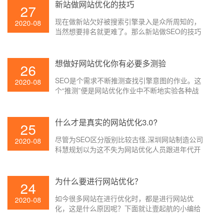
对网站SEO有优点，但假如改的欠好的话则反
新站做网站优化的技巧
27
之，那么修正网站标题对网站优化有哪些影响呢?
现在做新站欠好被搜索引擎录入是众所周知的，
下面就让壹起航的小编给大家介绍一下吧。
2020-08
当然想要排名就更难了。那么新站做SEO的技巧
是很重要的要素，咱们经过日常的几点注意事项
能够快速的让网站做到有排名。那么能新站能做
好网站优化才是咱们一向寻求的方针，下面就让
想做好网站优化你有必要多测验
26
壹起航的小编给大家讲讲吧。
SEO是个需求不断推测查找引擎意图的作业。这
2020-08
个“推测”便是网站优化作业中不断地实验各种战
略,调查查找引擎的体现,以拟定新的战略。
什么才是真实的网站优化3.0?
25
尽管为SEO区分版别比较古怪,深圳网站制造公司
2020-08
科慧规划以为这不失为网站优化人员跟进年代开
展的好办法。一般以为查找引擎技能开展至今可
被分为三个阶段:1、文本检索;/2、链接剖析;/3、
用户中心。
为什么要进行网站优化？
24
如今很多网站在进行优化时，都是进行网站优
2020-08
化，这是什么原因呢？下面就让壹起航的小编给
大家讲解一下吧。