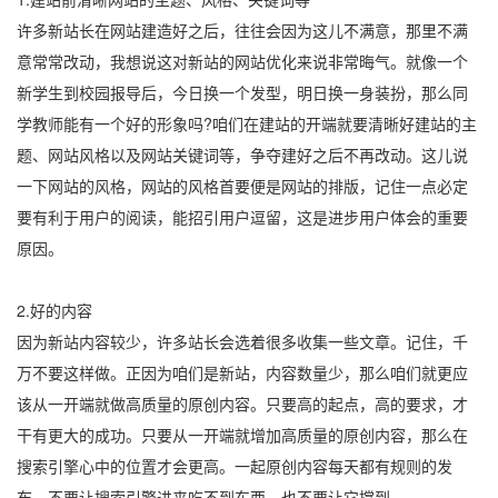
许多新站长在网站建造好之后，往往会因为这儿不满意，那里不满
意常常改动，我想说这对新站的网站优化来说非常晦气。就像一个
新学生到校园报导后，今日换一个发型，明日换一身装扮，那么同
学教师能有一个好的形象吗?咱们在建站的开端就要清晰好建站的主
题、网站风格以及网站关键词等，争夺建好之后不再改动。这儿说
一下网站的风格，网站的风格首要便是网站的排版，记住一点必定
要有利于用户的阅读，能招引用户逗留，这是进步用户体会的重要
原因。
2.好的内容
因为新站内容较少，许多站长会选着很多收集一些文章。记住，千
万不要这样做。正因为咱们是新站，内容数量少，那么咱们就更应
该从一开端就做高质量的原创内容。只要高的起点，高的要求，才
干有更大的成功。只要从一开端就增加高质量的原创内容，那么在
搜索引擎心中的位置才会更高。一起原创内容每天都有规则的发
布，不要让搜索引擎进来吃不到东西，也不要让它撑到。