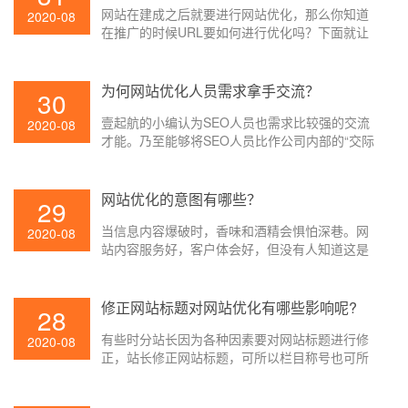
网站在建成之后就要进行网站优化，那么你知道
2020-08
在推广的时候URL要如何进行优化吗？下面就让
壹起航的小编给大家讲解一下吧。
为何网站优化人员需求拿手交流？
30
壹起航的小编认为SEO人员也需求比较强的交流
2020-08
才能。乃至能够将SEO人员比作公司内部的“交际
花”。由于SEO需求和许多部分交流,常见的有技术
部、修改部、产品部、UI部分,时而还会和boss进
行交流。所以SEO人员应该具有比较强的交流才
网站优化的意图有哪些？
29
能,不然SEO相关的项目很难推进,SEO所需求的资
当信息内容爆破时，香味和酒精会惧怕深巷。网
源也很难争取到, 网站优化作业也就无法顺利开
2020-08
站内容服务好，客户体会好，但没有人知道这是
展。
在一百万条链接中锋芒毕露的一条。假如你想让
用户依据百度查找引擎找到人，你需求了解必要
的网站优化办法。
修正网站标题对网站优化有哪些影响呢?
28
有些时分站长因为各种因素要对网站标题进行修
2020-08
正，站长修正网站标题，可所以栏目称号也可所
以内容页或许便是内容标题了，不管修正哪个页
面的标题都会对SEO有着不同的影响，改的好则