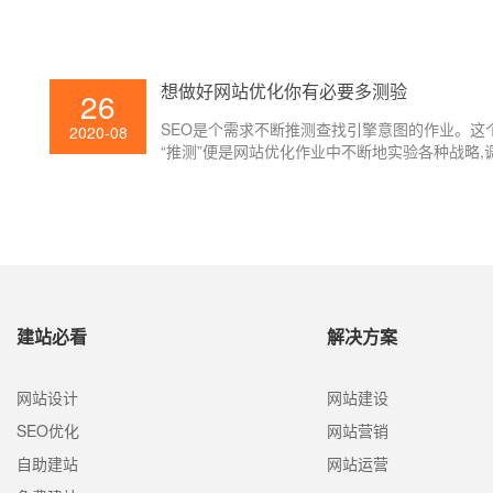
条链接中锋芒毕露的一条。假如你想让用户依据
查找引擎找到人，你需求了解必要的网站优化办
想做好网站优化你有必要多测验
26
SEO是个需求不断推测查找引擎意图的作业。这
2020-08
“推测”便是网站优化作业中不断地实验各种战略,
查找引擎的体现,以拟定新的战略。
建站必看
解决方案
网站设计
网站建设
SEO优化
网站营销
自助建站
网站运营