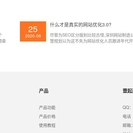
百度
或许便是内容标题了，不管修正哪个页面的
法。
对SEO有着不同的影响，改的好则对网站SE
点，但假如改的欠好的话则反之，那么修正
对网站优化有哪些影响呢?下面就让壹起航的
什么才是真实的网站优化3.0?
25
大家介绍一下吧。
个
尽管为SEO区分版别比较古怪,深圳网站制造
2020-08
调查
慧规划以为这不失为网站优化人员跟进年代
办法。一般以为查找引擎技能开展至今可被
阶段:1、文本检索;/2、链接剖析;/3、用户中
产品
壹起
产品功能
QQ：
产品价格
电话（
使用教程
邮箱：s