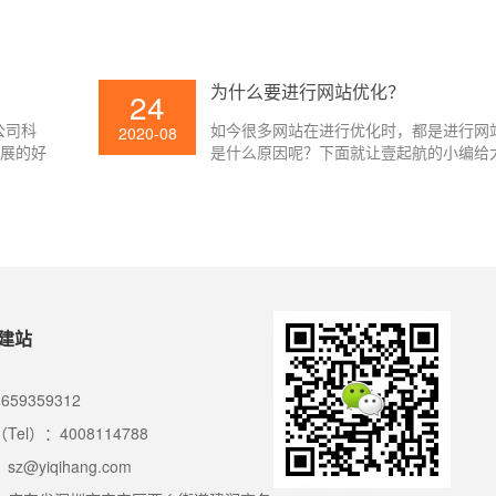
标题都会
的要素，咱们经过日常的几点注意事项能
O有优
网站做到有排名。那么能新站能做好网站
网站标题
们一向寻求的方针，下面就让壹起航的小
小编给
讲吧。
为什么要进行网站优化？
24
公司科
如今很多网站在进行优化时，都是进行网
2020-08
开展的好
是什么原因呢？下面就让壹起航的小编给
分为三个
下吧。
心。
建站
659359312
Tel）：4008114788
z@yiqihang.com