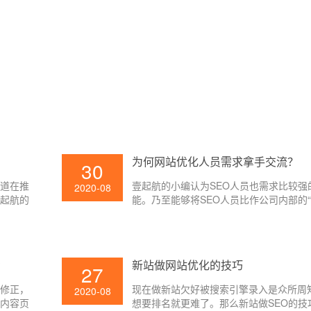
为何网站优化人员需求拿手交流？
30
知道在推
壹起航的小编认为SEO人员也需求比较强
2020-08
壹起航的
能。乃至能够将SEO人员比作公司内部的“
由于SEO需求和许多部分交流,常见的有
改部、产品部、UI部分,时而还会和boss
所以SEO人员应该具有比较强的交流才能,
相关的项目很难推进,SEO所需求的资源
?
新站做网站优化的技巧
27
到, 网站优化作业也就无法顺利开展。
行修正，
现在做新站欠好被搜索引擎录入是众所周
2020-08
以内容页
想要排名就更难了。那么新站做SEO的技