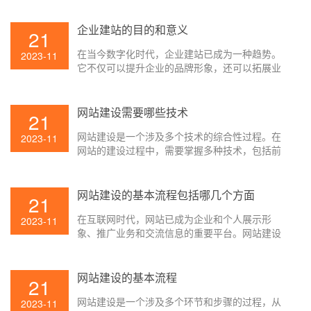
企业建站的目的和意义
21
在当今数字化时代，企业建站已成为一种趋势。
2023-11
它不仅可以提升企业的品牌形象，还可以拓展业
务渠道，加强与客户的联系。
网站建设需要哪些技术
21
网站建设是一个涉及多个技术的综合性过程。在
2023-11
网站的建设过程中，需要掌握多种技术，包括前
端开发、后端开发和数据库设计等方面。
网站建设的基本流程包括哪几个方面
21
在互联网时代，网站已成为企业和个人展示形
2023-11
象、推广业务和交流信息的重要平台。网站建设
需要遵循一定的基本流程，以确保项目的顺利进
行和最终的成功发布。本文将详细介绍网站建设
的基本流程，包括规划、设计、开发、测试和发
网站建设的基本流程
21
布等环节。
网站建设是一个涉及多个环节和步骤的过程，从
2023-11