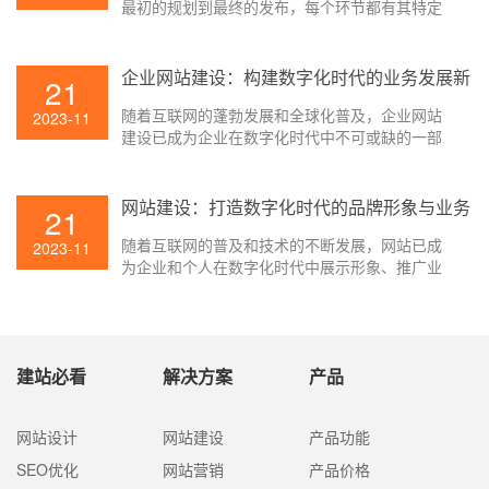
最初的规划到最终的发布，每个环节都有其特定
的任务和要求。本文将详细介绍网站建设的基本
流程，包括规划、设计、开发、测试和发布等环
节。
企业网站建设：构建数字化时代的业务发展新
21
平台
随着互联网的蓬勃发展和全球化普及，企业网站
2023-11
建设已成为企业在数字化时代中不可或缺的一部
分。企业网站不仅是展示企业形象和产品服务的
重要窗口，也是与潜在客户、合作伙伴和行业同
仁沟通交流的平台。
网站建设：打造数字化时代的品牌形象与业务
21
平台
随着互联网的普及和技术的不断发展，网站已成
2023-11
为企业和个人在数字化时代中展示形象、推广业
务和交流信息的重要平台。网站建设不仅是一个
技术活，更是一个涉及品牌形象、用户体验、内
容策划和数据分析等多个方面的综合性工作。
建站必看
解决方案
产品
网站设计
网站建设
产品功能
SEO优化
网站营销
产品价格