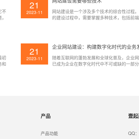
网站建设需要哪些技术
21
它不
网站建设是一个涉及多个技术的综合性过程
2023-11
道，
的建设过程中，需要掌握多种技术，包括前
后端开发和数据库设计等方面。
企业网站建设：构建数字化时代的业务
21
台
最初
随着互联网的蓬勃发展和全球化普及，企业
2023-11
务和
已成为企业在数字化时代中不可或缺的一部
括规
网站不仅是展示企业形象和产品服务的重要
是与潜在客户、合作伙伴和行业同仁沟通交
台。
产品
壹起
产品功能
QQ：