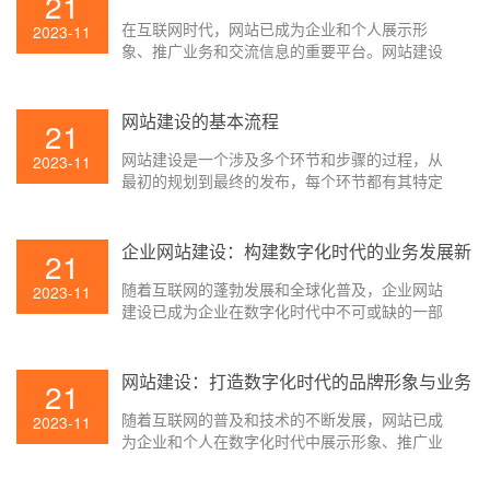
21
在互联网时代，网站已成为企业和个人展示形
2023-11
象、推广业务和交流信息的重要平台。网站建设
需要遵循一定的基本流程，以确保项目的顺利进
行和最终的成功发布。本文将详细介绍网站建设
的基本流程，包括规划、设计、开发、测试和发
网站建设的基本流程
21
布等环节。
网站建设是一个涉及多个环节和步骤的过程，从
2023-11
最初的规划到最终的发布，每个环节都有其特定
的任务和要求。本文将详细介绍网站建设的基本
流程，包括规划、设计、开发、测试和发布等环
节。
企业网站建设：构建数字化时代的业务发展新
21
平台
随着互联网的蓬勃发展和全球化普及，企业网站
2023-11
建设已成为企业在数字化时代中不可或缺的一部
分。企业网站不仅是展示企业形象和产品服务的
重要窗口，也是与潜在客户、合作伙伴和行业同
仁沟通交流的平台。
网站建设：打造数字化时代的品牌形象与业务
21
平台
随着互联网的普及和技术的不断发展，网站已成
2023-11
为企业和个人在数字化时代中展示形象、推广业
务和交流信息的重要平台。网站建设不仅是一个
技术活，更是一个涉及品牌形象、用户体验、内