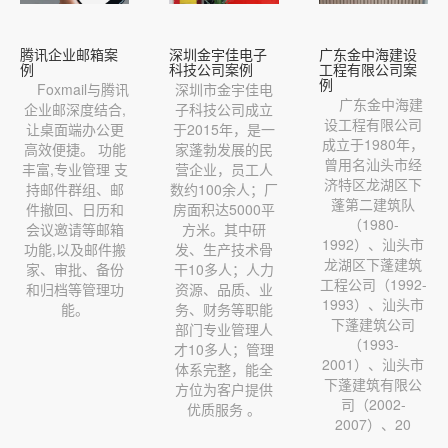
腾讯企业邮箱案
深圳金宇佳电子
广东金中海建设
例
科技公司案例
工程有限公司案
例
Foxmail与腾讯
深圳市金宇佳电
广东金中海建
企业邮深度结合,
子科技公司成立
设工程有限公司
让桌面端办公更
于2015年，是一
成立于1980年，
高效便捷。 功能
家蓬勃发展的民
曾用名汕头市经
丰富,专业管理 支
营企业，员工人
济特区龙湖区下
持邮件群组、邮
数约100余人；厂
蓬第二建筑队
件撤回、日历和
房面积达5000平
（1980-
会议邀请等邮箱
方米。其中研
1992）、汕头市
功能,以及邮件搬
发、生产技术骨
龙湖区下蓬建筑
家、审批、备份
干10多人；人力
工程公司（1992-
和归档等管理功
资源、品质、业
1993）、汕头市
能。
务、财务等职能
下蓬建筑公司
部门专业管理人
（1993-
才10多人；管理
2001）、汕头市
体系完整，能全
下蓬建筑有限公
方位为客户提供
司（2002-
优质服务 。
2007）、20