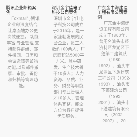
腾讯企业邮箱案
深圳金宇佳电子
广东金中海建设
例
科技公司案例
工程有限公司案
例
Foxmail与腾讯
深圳市金宇佳电
广东金中海建
企业邮深度结合,
子科技公司成立
设工程有限公司
让桌面端办公更
于2015年，是一
成立于1980年，
高效便捷。 功能
家蓬勃发展的民
曾用名汕头市经
丰富,专业管理 支
营企业，员工人
济特区龙湖区下
持邮件群组、邮
数约100余人；厂
蓬第二建筑队
件撤回、日历和
房面积达5000平
（1980-
会议邀请等邮箱
方米。其中研
1992）、汕头市
功能,以及邮件搬
发、生产技术骨
龙湖区下蓬建筑
家、审批、备份
干10多人；人力
工程公司（1992-
和归档等管理功
资源、品质、业
1993）、汕头市
能。
务、财务等职能
下蓬建筑公司
部门专业管理人
（1993-
才10多人；管理
2001）、汕头市
体系完整，能全
下蓬建筑有限公
方位为客户提供
司（2002-
优质服务 。
2007）、20