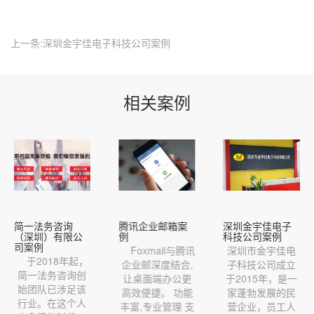
上一条:深圳金宇佳电子科技公司案例
相关案例
询
腾讯企业邮箱案
深圳金宇佳电子
广东金中海
限公
例
科技公司案例
工程有限公
例
Foxmail与腾讯
深圳市金宇佳电
年起，
广东金中
企业邮深度结合,
子科技公司成立
询创
设工程有限
让桌面端办公更
于2015年，是一
足该
成立于198
高效便捷。 功能
家蓬勃发展的民
个人
曾用名汕头
丰富,专业管理 支
营企业，员工人