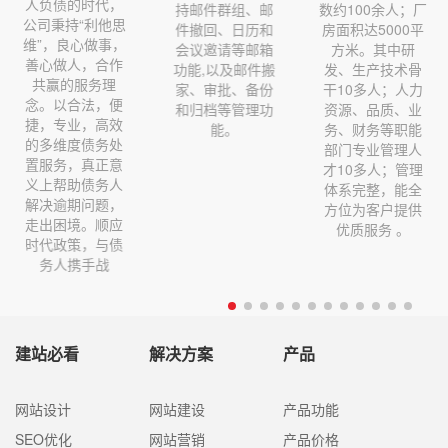
代，
济特区龙湖
持邮件群组、邮
数约100余人；厂
利他思
蓬第二建
件撤回、日历和
房面积达5000平
做事，
（1980
会议邀请等邮箱
方米。其中研
合作
1992）、
功能,以及邮件搬
发、生产技术骨
务理
龙湖区下蓬
家、审批、备份
干10多人；人力
，便
工程公司（19
和归档等管理功
资源、品质、业
高效
1993）、
能。
务、财务等职能
务处
下蓬建筑
部门专业管理人
正意
（1993
才10多人；管理
务人
2001）、
体系完整，能全
题，
下蓬建筑有
方位为客户提供
顺应
司（2002
优质服务 。
与债
2007）、
战
建站必看
解决方案
产品
网站设计
网站建设
产品功能
SEO优化
网站营销
产品价格