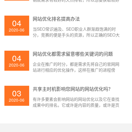
的天然排名，咱们就需求留意到网站的网站优化
设置的布局问题了。一个好的SEO布局能够让网
站获取更好的排名。
网站优化排名提高办法
04
当SEO常识遍及、SEO职业人群渐趋饱满的时
2020-06
分，竞赛的便是手头的资源，所以正确的SEO大
神们都在着手树立自己的资源。那么，网站优化
怎么优化网站排名？
网站优化都需求留意哪些关键词的问题
04
企业在推广的时分，都是需求先将自己的官网网
2020-06
站进行相应的优化操作，这样在推广的进程傍
边，才干被更好的索引，才干取得更抱负的实践
推广作用，所以不论企业是进行哪一种宣扬推
广，都需求关于网站采纳更要害的优化方法，这
共享主时机影响您网站的网站优化吗？
03
样的操作才是很要害的。那么在网站优化的时
有许多要素会影响网站的网站优化以及它在查找
分，都需求留意哪些要害词的问题呢？其实在网
2020-06
成果中的排名。它或许是内容的质量，或许是页
络推广的时分，要害词是一个很重要的组成部
面的加载时刻，或许是内容与用户查询的相关程
分，由于在查找索引的时分，要害词是很简单被
度，或许是网站的用户体会，也或许是网站在查
查找到的，关于这样的信息，是很有利协助企业
找引擎的诺言和威望性。咱们现已具体介绍了查
进行宣扬的。
找中的排名要素，导致网站失掉查找排名的原因