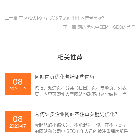
上一篇:在网站优化中，关键字之间用什么符号离隔？
下一篇:网站优化中SEM与SEO的差异
相关推荐
网站内页优化包括哪些内容
08
包括：频道页、分类（栏目）页、专题页、列表
2021-12
页、内容页即使大型网站也跑不出这个结构。当
然一般企业网站三层就结束了，通常是首页，接
着分类（栏目）页，然后列表页，最后内容页。
可能就是因为页面太多的原因所以很多SEO新人
为何许多企业网站不注重关键词优化？
08
不知道从哪优化起，其实，没有想象的那么复
壹起航的小编认为：不能混为一谈。在不同类型
杂，我们把频道页、分类（栏目）页、列表页这
2020-07
的网站和公司中,SEO工作人员的被注重程度都是
些页面都归为一类，内容页归为一类，专题页另
不同的,这要看关键词优化部分能为网站和公司带
当别论。