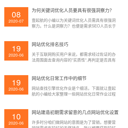
来的利益巨细来定。
为何关键词优化人员要具有很强洞察力？
08
壹起航的小编以为关键词优化人员需具有很强洞
2020-07
察力。什么是洞察力？也便是需求SEO人员长于
发现细节问题,其实便是要求SEO人员要仔细。
网站优化排名技巧
19
关于互联网购买用户来说，都需求经过佐证的办
2020-06
法周围面去查询内容的"实质性",再判定是否具有
购买意向。对百度优化来说，查找引擎针对精选
摘要作用，对用户体会前进，和节省用户时刻本
钱，下降网站跳出率，增加访客停留时刻有很大
网站优化日常工作中的细节
19
帮助，对站长做网站优化来说对错常有帮助的！
网站查找引擎优化作业是个细活，下面就让壹起
2020-06
航的小编给大家整理一些网站优化日常作业过程
中应该留心的五点细节问题，一起来看看吧。
网站建造初期需求留意的几点网站优化设置
10
许多时分咱们做网站的意图是为了营销，想要营
2020-06
销就需求有较好的天然排名，所以想要获取较好