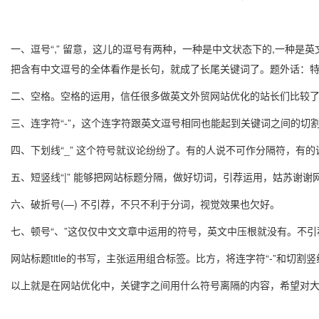
一、逗号“,” 留意，这儿的逗号有两种，一种是中文状态下的,一种是
把含有中文逗号的全体看作是长句，就成了长尾关键词了。题外话：特别
二、空格。空格的运用，信任很多做英文外贸网站优化的站长们比较
三、连字符“-”，这个连字符跟英文逗号相同也能起到关键词之间的
四、下划线“_” 这个符号就议论纷纷了。有的人说不可作分隔符，有
五、短竖线“|” 能够把网站标题分隔，做好切词，引荐运用，姑苏谢
六、破折号(—) 不引荐，不只不利于分词，视觉效果也欠好。
七、顿号“、”这仅仅中文文章中运用的符号，英文中压根就没有。不引荐
网站标题title的书写，主张运用组合标签。比方，将连字符“-”和
以上就是在网站优化中，关键字之间用什么符号离隔的内容，希望对大