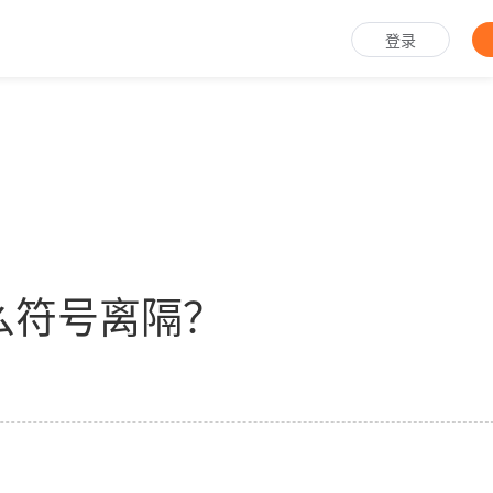
登录
么符号离隔？