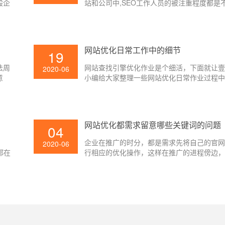
般企
站和公司中,SEO工作人员的被注重程度都是不
栏
这要看关键词优化部分能为网站和公司带来
为页
细来定。
起，
类
网站优化日常工作中的细节
19
页归
法周
网站查找引擎优化作业是个细活，下面就让
2020-06
意
小编给大家整理一些网站优化日常作业过程
用，
心的五点细节问题，一起来看看吧。
站跳
网站
网站优化都需求留意哪些关键词的问题
04
，
企业在推广的时分，都是需求先将自己的官
2020-06
都在
行相应的优化操作，这样在推广的进程傍边
网站
更好的索引，才干取得更抱负的实践推广作
不论企业是进行哪一种宣扬推广，都需求关
纳更要害的优化方法，这样的操作才是很要
么在网站优化的时分，都需求留意哪些要害
呢？其实在网络推广的时分，要害词是一个
组成部分，由于在查找索引的时分，要害词
被查找到的，关于这样的信息，是很有利协