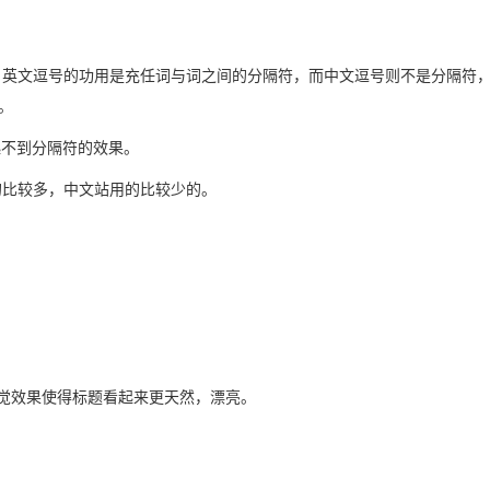
写中，英文逗号的功用是充任词与词之间的分隔符，而中文逗号则不是分隔符
。
起不到分隔符的效果。
的比较多，中文站用的比较少的。
重视视觉效果使得标题看起来更天然，漂亮。