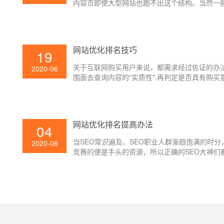
内容页即使大型网站也跑不出这个结构。当然一
业网站三层就结束了，通常是首页，接着分类（
目）页，然后列表页，最后内容页。可能就是因
面太多的原因所以很多SEO新人不知道从哪优化
其实，没有想象的那么复杂，我们把频道页、分
网站优化排名技巧
19
（栏目）页、列表页这些页面都归为一类，内容
为一类，专题页另当别论。
关于互联网购买用户来说，都需求经过佐证的办
2020-06
围面去查询内容的"实质性",再判定是否具有购买
向。对百度优化来说，查找引擎针对精选摘要作
对用户体会前进，和节省用户时刻本钱，下降网
出率，增加访客停留时刻有很大帮助，对站长做
优化来说对错常有帮助的！
网站优化排名提高办法
04
当SEO常识遍及、SEO职业人群渐趋饱满的时分
2020-06
竞赛的便是手头的资源，所以正确的SEO大神们
着手树立自己的资源。那么，网站优化怎么优化
排名？