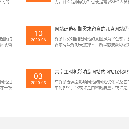
同的,
力。什么是洞察力？也便是需求SEO人员
的利益巨
节问题,其实便是要求SEO人员要仔细。
网站建造初期需求留意的几点网站优
10
壹起航的
许多时分咱们做网站的意图是为了营销，
2020-06
中应该留
需求有较好的天然排名，所以想要获取较
名，咱们就需求留意到网站的网站优化设
题了。一个好的SEO布局能够让网站获取
名。
共享主时机影响您网站的网站优化吗
03
网网站进
有许多要素会影响网站的网站优化以及它
2020-06
，才干被
中的排名。它或许是内容的质量，或许是
用，所以
时刻，或许是内容与用户查询的相关程度
于网站采
站的用户体会，也或许是网站在查找引擎
害的。那
望性。咱们现已具体介绍了查找中的排名
词的问题
网站失掉查找排名的原因以及导致网站取
很重要的
的原因。
是很简单
助企业进