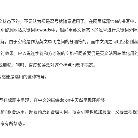
英文状态下的。不要认为都是逗号就随意运用了。在网页标题title的书
留意网站关键词kewords中，很好用英文状态下的逗号进行关键词分隔
了解，由于空格是作为英文单词之间的分隔符的。而中文词之间用空格则
切割符效果。应该说连字符和方才说的空格相同首要仍是英文站网站优化用
的说能够。呵呵，百度和谷歌对这个标点也都不表态。
谢网络便是选用的这种符号。
在标题中呈现，在中文的描绘deion中天然呈现还能够。
切割竖线“|”组合运用，既要顾及到合理切词，搜索引擎也愈加友爱，又要
家有所帮助 。