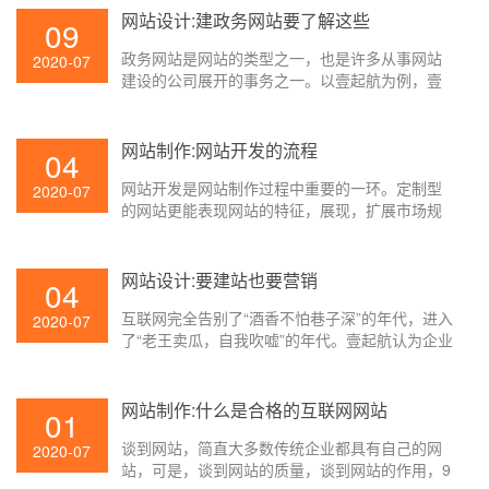
后在网站正式上线之后又会遇到各式各样的问
网站设计:建政务网站要了解这些
09
题，实际上假如在刚开始的时候就做好设计的
政务网站是网站的类型之一，也是许多从事网站
话，后续的推广就轻松多了，那么，网站设计要
2020-07
建设的公司展开的事务之一。以壹起航为例，壹
怎样挑选建站公司呢？下面壹起航来为大家简单
起航供给的八大网站处理方案中，政务网站设计
介绍一下。
处理方案是其中之一。
网站制作:网站开发的流程
04
网站开发是网站制作过程中重要的一环。定制型
2020-07
的网站更能表现网站的特征，展现，扩展市场规
模，提高企业线上服务体会度。详细的定制型网
站开发都有哪些流程呢？下面壹起航就来为大家
简单介绍一下。
网站设计:要建站也要营销
04
互联网完全告别了“酒香不怕巷子深”的年代，进入
2020-07
了“老王卖瓜，自我吹嘘”的年代。壹起航认为企业
网站设计之后想要让更多的人知道和了解自己，
需求长于营销自己，其实许多互联网公司都长于
此道，年年都是网红年，假如用互联网思想界说
网站制作:什么是合格的互联网网站
01
网红，那么，网红相对不是传统观念中的那些有
谈到网站，简直大多数传统企业都具有自己的网
趣有才华的主播，许多互联网公司CEO都能够被
2020-07
站，可是，谈到网站的质量，谈到网站的作用，9
称为“网红”!