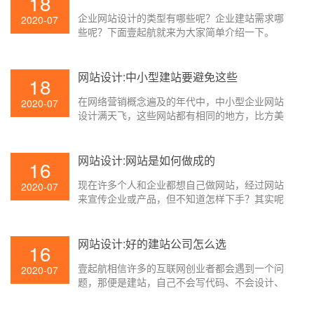
18
企业网站设计的类型有哪些呢？企业建站需求哪
2020-07
些呢？下面壹起航就来为大家简单介绍一下。
网站设计:中小型建站要避免这些
18
在网络营销概念遍及的年代中，中小型企业网站
2020-07
设计满天飞，这些网站都有相同的地方，比方美
工漂亮。但尽管如此，能够真实做到流量爆棚且
为人所知的网站仍然是少之又少。那么中小型企
业网站为什么会呈现这样的状况呢？这与中小型
网站设计:网站是如何做成的
16
企业网站建设的缺陷有着很大的联络，下面壹起
现在许多个人和企业都想自己做网站，经过网站
航教你如何避免这些缺点。
2020-07
来宣传企业或产品，但不知道怎样下手？其实呢
网站建设不是想象中的那么杂乱，你先要想好网
站内容计划，要做什么样的网站。有了大致网站
内容计划后依照网站设计流程操作就能够做好
网站设计:好的建站公司怎么选
16
了，了解建站过程后，很快就能制造一个网站出
壹起航相信许多的互联网创业者都会遇到一个问
来，下面壹起航来给初次建站的朋友们讲一下建
2020-07
题，那便是建站，自己不会写代码、不会设计、
站过程。
不会编程，想要做好自己的网站，可是却空有一
腔热血，爱莫能助，比及挑选了一家建站公司之