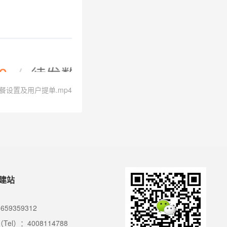
套餐设置及用户提单.mp4
建站
659359312
Tel）：4008114788