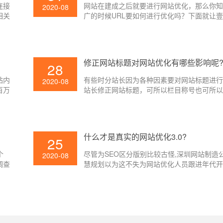
连接
网站在建成之后就要进行网站优化，那么你
2020-08
相关
广的时候URL要如何进行优化吗？下面就让
小编给大家讲解一下吧。
修正网站标题对网站优化有哪些影响呢
28
站内
有些时分站长因为各种因素要对网站标题进
2020-08
百万
站长修正网站标题，可所以栏目称号也可所
百度
或许便是内容标题了，不管修正哪个页面的
法。
对SEO有着不同的影响，改的好则对网站SE
点，但假如改的欠好的话则反之，那么修正
对网站优化有哪些影响呢?下面就让壹起航的
什么才是真实的网站优化3.0?
25
大家介绍一下吧。
个
尽管为SEO区分版别比较古怪,深圳网站制造
2020-08
调查
慧规划以为这不失为网站优化人员跟进年代
办法。一般以为查找引擎技能开展至今可被
阶段:1、文本检索;/2、链接剖析;/3、用户中