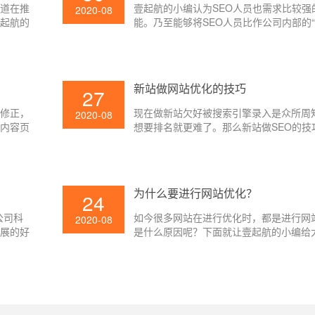
知道在推
壹起航的小编认为SEO人员也需求比较强
2020-08
壹起航的
能。乃至能够将SEO人员比作公司内部的“
由于SEO需求和许多部分交流,常见的有
改部、产品部、UI部分,时而还会和boss
所以SEO人员应该具有比较强的交流才能,
相关的项目很难推进,SEO所需求的资源
?
新站做网站优化的技巧
27
到, 网站优化作业也就无法顺利开展。
行修正，
现在做新站欠好被搜索引擎录入是众所周
2020-08
以内容页
想要排名就更难了。那么新站做SEO的技
标题都会
的要素，咱们经过日常的几点注意事项能
O有优
网站做到有排名。那么能新站能做好网站
网站标题
们一向寻求的方针，下面就让壹起航的小
小编给
讲吧。
为什么要进行网站优化？
24
公司科
如今很多网站在进行优化时，都是进行网
2020-08
开展的好
是什么原因呢？下面就让壹起航的小编给
分为三个
下吧。
心。