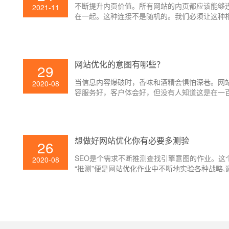
不断提升内页价值。所有网站的内页都应该能够
2021-11
在一起。这种连接不是随机的。我们必须让这种
的连接使网站的内页产生一定的权重。
网站优化的意图有哪些？
29
当信息内容爆破时，香味和酒精会惧怕深巷。网
2020-08
容服务好，客户体会好，但没有人知道这是在一
条链接中锋芒毕露的一条。假如你想让用户依据
查找引擎找到人，你需求了解必要的网站优化办
想做好网站优化你有必要多测验
26
SEO是个需求不断推测查找引擎意图的作业。这
2020-08
“推测”便是网站优化作业中不断地实验各种战略,
查找引擎的体现,以拟定新的战略。