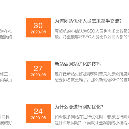
为何网站优化人员需求拿手交流？
30
知道在推
壹起航的小编认为SEO人员也需求比较强
2020-08
壹起航的
能。乃至能够将SEO人员比作公司内部的“
由于SEO需求和许多部分交流,常见的有
改部、产品部、UI部分,时而还会和boss
所以SEO人员应该具有比较强的交流才能,
相关的项目很难推进,SEO所需求的资源
?
新站做网站优化的技巧
27
到, 网站优化作业也就无法顺利开展。
行修正，
现在做新站欠好被搜索引擎录入是众所周
2020-08
以内容页
想要排名就更难了。那么新站做SEO的技
标题都会
的要素，咱们经过日常的几点注意事项能
O有优
网站做到有排名。那么能新站能做好网站
网站标题
们一向寻求的方针，下面就让壹起航的小
小编给
讲吧。
为什么要进行网站优化？
24
公司科
如今很多网站在进行优化时，都是进行网
2020-08
开展的好
是什么原因呢？下面就让壹起航的小编给
分为三个
下吧。