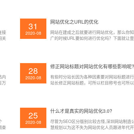
网站优化之URL的优化
31
连接
网站在建成之后就要进行网站优化，那么你
2020-08
相关
广的时候URL要如何进行优化吗？下面就让
小编给大家讲解一下吧。
修正网站标题对网站优化有哪些影响呢
28
站内
有些时分站长因为各种因素要对网站标题进
2020-08
百万
站长修正网站标题，可所以栏目称号也可所
百度
或许便是内容标题了，不管修正哪个页面的
法。
对SEO有着不同的影响，改的好则对网站SE
点，但假如改的欠好的话则反之，那么修正
对网站优化有哪些影响呢?下面就让壹起航的
什么才是真实的网站优化3.0?
25
大家介绍一下吧。
个
尽管为SEO区分版别比较古怪,深圳网站制造
2020-08
调查
慧规划以为这不失为网站优化人员跟进年代
办法。一般以为查找引擎技能开展至今可被