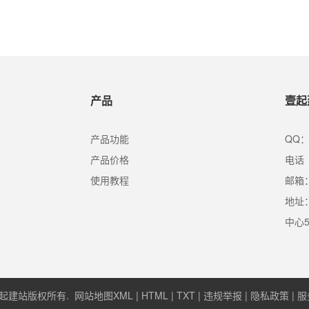
阶段:1、文本检索;/2、链接剖析;/3、用户中
产品
壹起
产品功能
QQ：
产品价格
电话（
使用教程
邮箱：s
地址
中心
026 壹起建站版权所有.
网站地图XML
|
HTML
|
TXT
|
违规举报
|
隐私政策
|
服