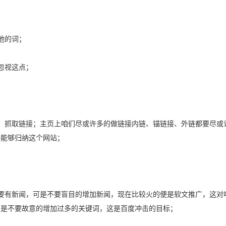
他的词；
忽视这点；
，抓取链接；主页上咱们尽或许多的做链接内链、锚链接、外链都要尽或
好能够归纳这个网站；
要有新闻，可是不要盲目的增加新闻，现在比较火的便是软文推广，这对
可是不要故意的增加过多的关键词，这是百度冲击的目标；