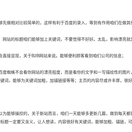
够先做相对比较简单的，这样有利于百度的录入，等到有作用咱们在做其
，网站的标题咱们能够加上关键词，不要觉得不好好。太乱，影响漂亮就
会直接显现，关于B2B网站来说。能够便利顾客看到咱们公司的信息；
百度蜘蛛不会看你网站的漂亮程度，而是看你的文字和一写描绘性的图片
关键词，能够为关键词加粗，加锚链接等等；主页的内容尽或许丰厚，很
以为能够操控的，关于新站而言，咱们一天能够多更新几篇，做到每天都
章标题一定要又含义，让人想读，内容很好有关键词，能够加粗、锚链，