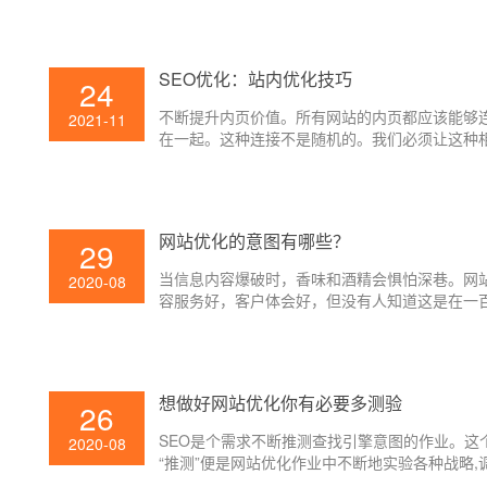
SEO优化：站内优化技巧
24
不断提升内页价值。所有网站的内页都应该能够
2021-11
在一起。这种连接不是随机的。我们必须让这种
的连接使网站的内页产生一定的权重。
网站优化的意图有哪些？
29
当信息内容爆破时，香味和酒精会惧怕深巷。网
2020-08
容服务好，客户体会好，但没有人知道这是在一
条链接中锋芒毕露的一条。假如你想让用户依据
查找引擎找到人，你需求了解必要的网站优化办
想做好网站优化你有必要多测验
26
SEO是个需求不断推测查找引擎意图的作业。这
2020-08
“推测”便是网站优化作业中不断地实验各种战略,
查找引擎的体现,以拟定新的战略。