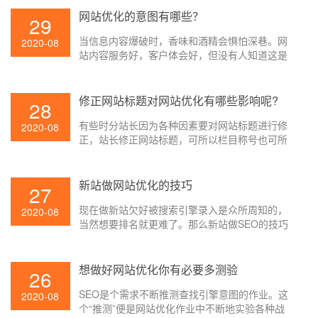
行交流。所以SEO人员应该具有比较强的交流才
网站优化的意图有哪些？
29
能,不然SEO相关的项目很难推进,SEO所需求的资
当信息内容爆破时，香味和酒精会惧怕深巷。网
源也很难争取到, 网站优化作业也就无法顺利开
2020-08
站内容服务好，客户体会好，但没有人知道这是
展。
在一百万条链接中锋芒毕露的一条。假如你想让
用户依据百度查找引擎找到人，你需求了解必要
的网站优化办法。
修正网站标题对网站优化有哪些影响呢?
28
有些时分站长因为各种因素要对网站标题进行修
2020-08
正，站长修正网站标题，可所以栏目称号也可所
以内容页或许便是内容标题了，不管修正哪个页
面的标题都会对SEO有着不同的影响，改的好则
对网站SEO有优点，但假如改的欠好的话则反
新站做网站优化的技巧
27
之，那么修正网站标题对网站优化有哪些影响呢?
现在做新站欠好被搜索引擎录入是众所周知的，
下面就让壹起航的小编给大家介绍一下吧。
2020-08
当然想要排名就更难了。那么新站做SEO的技巧
是很重要的要素，咱们经过日常的几点注意事项
能够快速的让网站做到有排名。那么能新站能做
好网站优化才是咱们一向寻求的方针，下面就让
想做好网站优化你有必要多测验
26
壹起航的小编给大家讲讲吧。
SEO是个需求不断推测查找引擎意图的作业。这
2020-08
个“推测”便是网站优化作业中不断地实验各种战