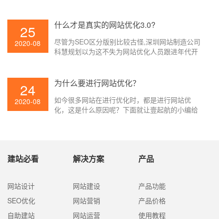
略,调查查找引擎的体现,以拟定新的战略。
什么才是真实的网站优化3.0?
25
尽管为SEO区分版别比较古怪,深圳网站制造公司
2020-08
科慧规划以为这不失为网站优化人员跟进年代开
展的好办法。一般以为查找引擎技能开展至今可
被分为三个阶段:1、文本检索;/2、链接剖析;/3、
用户中心。
为什么要进行网站优化？
24
如今很多网站在进行优化时，都是进行网站优
2020-08
化，这是什么原因呢？下面就让壹起航的小编给
大家讲解一下吧。
建站必看
解决方案
产品
网站设计
网站建设
产品功能
SEO优化
网站营销
产品价格
自助建站
网站运营
使用教程