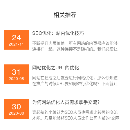
相关推荐
SEO优化：站内优化技巧
24
不断提升内页价值。所有网站的内页都应该能够
2021-11
连接在一起。这种连接不是随机的。我们必须让
这种相关的连接使网站的内页产生一定的权重。
网站优化之URL的优化
31
网站在建成之后就要进行网站优化，那么你知道
2020-08
在推广的时候URL要如何进行优化吗？下面就让
壹起航的小编给大家讲解一下吧。
为何网站优化人员需求拿手交流？
30
壹起航的小编认为SEO人员也需求比较强的交流
2020-08
才能。乃至能够将SEO人员比作公司内部的“交际
花”。由于SEO需求和许多部分交流,常见的有技术
部、修改部、产品部、UI部分,时而还会和boss进