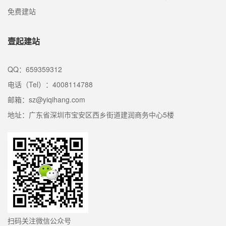
免费建站
壹起建站
QQ：659359312
电话（Tel）：4008114788
邮箱：sz@yiqihang.com
地址：广东省深圳市宝安区西乡街道建润商务中心5楼
扫码关注微信公众号