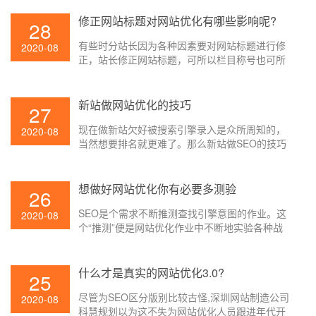
用户依据百度查找引擎找到人，你需求了解必要
的网站优化办法。
修正网站标题对网站优化有哪些影响呢?
28
有些时分站长因为各种因素要对网站标题进行修
2020-08
正，站长修正网站标题，可所以栏目称号也可所
以内容页或许便是内容标题了，不管修正哪个页
面的标题都会对SEO有着不同的影响，改的好则
对网站SEO有优点，但假如改的欠好的话则反
新站做网站优化的技巧
27
之，那么修正网站标题对网站优化有哪些影响呢?
现在做新站欠好被搜索引擎录入是众所周知的，
下面就让壹起航的小编给大家介绍一下吧。
2020-08
当然想要排名就更难了。那么新站做SEO的技巧
是很重要的要素，咱们经过日常的几点注意事项
能够快速的让网站做到有排名。那么能新站能做
好网站优化才是咱们一向寻求的方针，下面就让
想做好网站优化你有必要多测验
26
壹起航的小编给大家讲讲吧。
SEO是个需求不断推测查找引擎意图的作业。这
2020-08
个“推测”便是网站优化作业中不断地实验各种战
略,调查查找引擎的体现,以拟定新的战略。
什么才是真实的网站优化3.0?
25
尽管为SEO区分版别比较古怪,深圳网站制造公司
2020-08
科慧规划以为这不失为网站优化人员跟进年代开