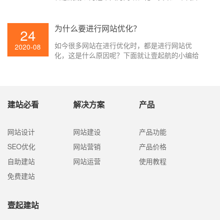
展的好办法。一般以为查找引擎技能开展至今可
被分为三个阶段:1、文本检索;/2、链接剖析;/3、
用户中心。
为什么要进行网站优化？
24
如今很多网站在进行优化时，都是进行网站优
2020-08
化，这是什么原因呢？下面就让壹起航的小编给
大家讲解一下吧。
建站必看
解决方案
产品
网站设计
网站建设
产品功能
SEO优化
网站营销
产品价格
自助建站
网站运营
使用教程
免费建站
壹起建站