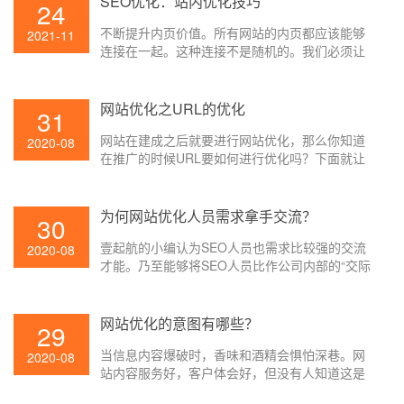
SEO优化：站内优化技巧
24
不断提升内页价值。所有网站的内页都应该能够
2021-11
连接在一起。这种连接不是随机的。我们必须让
这种相关的连接使网站的内页产生一定的权重。
网站优化之URL的优化
31
网站在建成之后就要进行网站优化，那么你知道
2020-08
在推广的时候URL要如何进行优化吗？下面就让
壹起航的小编给大家讲解一下吧。
为何网站优化人员需求拿手交流？
30
壹起航的小编认为SEO人员也需求比较强的交流
2020-08
才能。乃至能够将SEO人员比作公司内部的“交际
花”。由于SEO需求和许多部分交流,常见的有技术
部、修改部、产品部、UI部分,时而还会和boss进
行交流。所以SEO人员应该具有比较强的交流才
网站优化的意图有哪些？
29
能,不然SEO相关的项目很难推进,SEO所需求的资
当信息内容爆破时，香味和酒精会惧怕深巷。网
源也很难争取到, 网站优化作业也就无法顺利开
2020-08
站内容服务好，客户体会好，但没有人知道这是
展。
在一百万条链接中锋芒毕露的一条。假如你想让