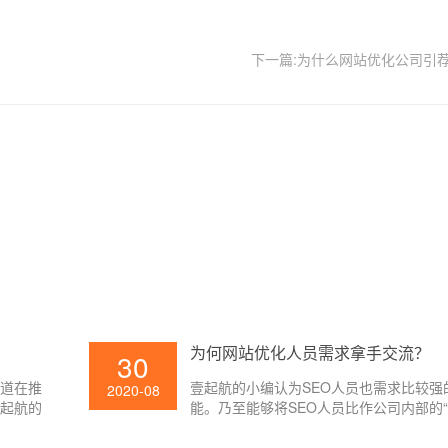
下一篇:为什么网站优化公司引
为何网站优化人员需求拿手交流？
30
知道在推
壹起航的小编认为SEO人员也需求比较强
2020-08
壹起航的
能。乃至能够将SEO人员比作公司内部的“
由于SEO需求和许多部分交流,常见的有
改部、产品部、UI部分,时而还会和boss