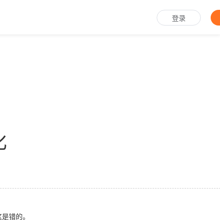
登录
化
这是错的。