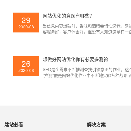
网站优化的意图有哪些？
29
当信息内容爆破时，香味和酒精会惧怕深巷。网
2020-08
容服务好，客户体会好，但没有人知道这是在一
条链接中锋芒毕露的一条。假如你想让用户依据
查找引擎找到人，你需求了解必要的网站优化办
想做好网站优化你有必要多测验
26
SEO是个需求不断推测查找引擎意图的作业。这
2020-08
“推测”便是网站优化作业中不断地实验各种战略,
查找引擎的体现,以拟定新的战略。
建站必看
解决方案