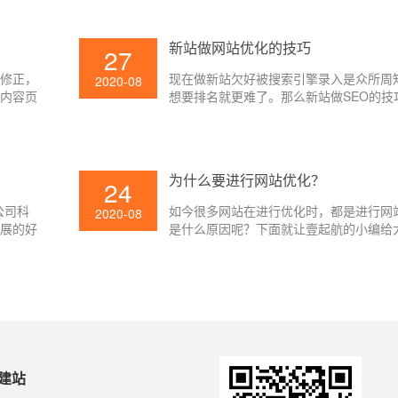
所以SEO人员应该具有比较强的交流才能,
相关的项目很难推进,SEO所需求的资源
?
新站做网站优化的技巧
27
到, 网站优化作业也就无法顺利开展。
行修正，
现在做新站欠好被搜索引擎录入是众所周
2020-08
以内容页
想要排名就更难了。那么新站做SEO的技
标题都会
的要素，咱们经过日常的几点注意事项能
O有优
网站做到有排名。那么能新站能做好网站
网站标题
们一向寻求的方针，下面就让壹起航的小
小编给
讲吧。
为什么要进行网站优化？
24
公司科
如今很多网站在进行优化时，都是进行网
2020-08
开展的好
是什么原因呢？下面就让壹起航的小编给
分为三个
下吧。
心。
建站