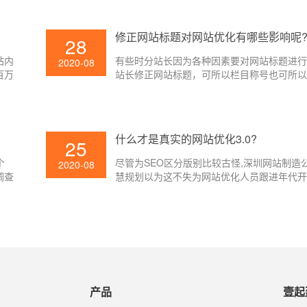
修正网站标题对网站优化有哪些影响呢
28
站内
有些时分站长因为各种因素要对网站标题进
2020-08
百万
站长修正网站标题，可所以栏目称号也可所
百度
或许便是内容标题了，不管修正哪个页面的
法。
对SEO有着不同的影响，改的好则对网站SE
点，但假如改的欠好的话则反之，那么修正
对网站优化有哪些影响呢?下面就让壹起航的
什么才是真实的网站优化3.0?
25
大家介绍一下吧。
个
尽管为SEO区分版别比较古怪,深圳网站制造
2020-08
调查
慧规划以为这不失为网站优化人员跟进年代
办法。一般以为查找引擎技能开展至今可被
阶段:1、文本检索;/2、链接剖析;/3、用户中
产品
壹起