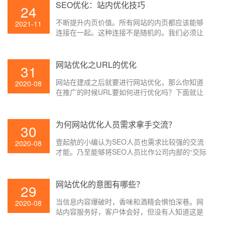
SEO优化：站内优化技巧
24
不断提升内页价值。所有网站的内页都应该能够
2021-11
连接在一起。这种连接不是随机的。我们必须让
这种相关的连接使网站的内页产生一定的权重。
网站优化之URL的优化
31
网站在建成之后就要进行网站优化，那么你知道
2020-08
在推广的时候URL要如何进行优化吗？下面就让
壹起航的小编给大家讲解一下吧。
为何网站优化人员需求拿手交流？
30
壹起航的小编认为SEO人员也需求比较强的交流
2020-08
才能。乃至能够将SEO人员比作公司内部的“交际
花”。由于SEO需求和许多部分交流,常见的有技术
部、修改部、产品部、UI部分,时而还会和boss进
行交流。所以SEO人员应该具有比较强的交流才
网站优化的意图有哪些？
29
能,不然SEO相关的项目很难推进,SEO所需求的资
当信息内容爆破时，香味和酒精会惧怕深巷。网
源也很难争取到, 网站优化作业也就无法顺利开
2020-08
站内容服务好，客户体会好，但没有人知道这是
展。
在一百万条链接中锋芒毕露的一条。假如你想让