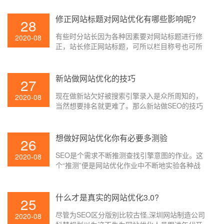
用户依据百度查找引擎找到人，你需求了解必要
的网站优化办法。
修正网站标题对网站优化有哪些影响呢?
28
有些时分站长因为各种因素要对网站标题进行修
2020-08
正，站长修正网站标题，可所以栏目称号也可所
以内容页或许便是内容标题了，不管修正哪个页
面的标题都会对SEO有着不同的影响，改的好则
对网站SEO有优点，但假如改的欠好的话则反
新站做网站优化的技巧
27
之，那么修正网站标题对网站优化有哪些影响呢?
现在做新站欠好被搜索引擎录入是众所周知的，
下面就让壹起航的小编给大家介绍一下吧。
2020-08
当然想要排名就更难了。那么新站做SEO的技巧
是很重要的要素，咱们经过日常的几点注意事项
能够快速的让网站做到有排名。那么能新站能做
好网站优化才是咱们一向寻求的方针，下面就让
想做好网站优化你有必要多测验
26
壹起航的小编给大家讲讲吧。
SEO是个需求不断推测查找引擎意图的作业。这
2020-08
个“推测”便是网站优化作业中不断地实验各种战
略,调查查找引擎的体现,以拟定新的战略。
什么才是真实的网站优化3.0?
25
尽管为SEO区分版别比较古怪,深圳网站制造公司
2020-08