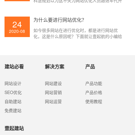
科慧规划以为这不失为网站优化人员跟进年代开
展的好办法。一般以为查找引擎技能开展至今可
被分为三个阶段:1、文本检索;/2、链接剖析;/3、
用户中心。
为什么要进行网站优化？
24
如今很多网站在进行优化时，都是进行网站优
2020-08
化，这是什么原因呢？下面就让壹起航的小编给
大家讲解一下吧。
建站必看
解决方案
产品
网站设计
网站建设
产品功能
SEO优化
网站营销
产品价格
自助建站
网站运营
使用教程
免费建站
壹起建站