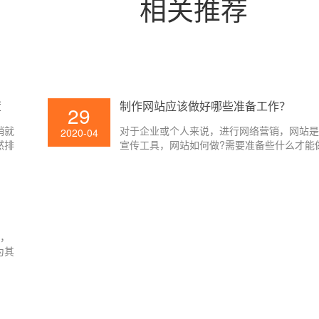
相关推荐
置
制作网站应该做好哪些准备工作？
29
销就
对于企业或个人来说，进行网络营销，网站
2020-04
然排
宣传工具，网站如何做?需要准备些什么才能
局问
站?无论是你自己的建站还是寻找第三方都是
排
术工作，在制作网之前，做下面的工作，使
快速和平稳。
听，
为其
个企
场网
设所