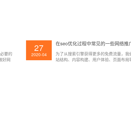
在seo优化过程中常见的一些网络推
27
是必要的
为了从搜索引擎获得更多的免费流量，我
2020-04
做好网
站结构、内容构建、用户体验、页面布局
一项技
合理的规划，使搜索引擎对我们的网站更
网站更加