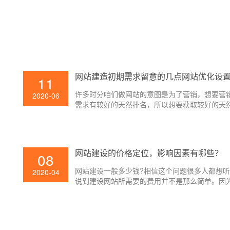
网站建造初期需求留意的几点网站优化设
11
许多时分咱们做网站的意图是为了营销，想要营
2020-06
需求有较好的天然排名，所以想要获取较好的天
名，咱们就需求留意到网站的网站优化设置的布
题了。一个好的SEO布局能够让网站获取更好的
名。
网站建设的价格定位，影响因素有哪些？
08
网站建设一般多少钱?相信这个问题很多人都想
2020-04
说到建设网站所需要的费用并不是那么简单。因
中有很多影响费用的因素。如果你只是想建立一
业品牌网站，那么它将是几千元左右，但大型商
站可能是几十万元。下面为大家介绍下，网站建
需费用几大因素!