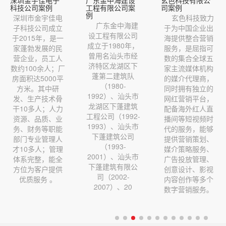
科技公司案例
工程有限公司案
司案例
例
深圳市金宇佳电
玄色科技致力
广东金中海建
子科技公司成立
于为中国企业出
设工程有限公司
于2015年，是一
海提供整合营销
成立于1980年，
家蓬勃发展的民
服务，是屈指可
曾用名汕头市经
营企业，员工人
数的集合全球五
济特区龙湖区下
数约100余人；厂
家主流媒体机构
蓬第二建筑队
房面积达5000平
的媒介代理商，
（1980-
方米。其中研
同时拥有独立的
1992）、汕头市
发、生产技术骨
网红营销平台，
龙湖区下蓬建筑
干10多人；人力
配备海外红人直
工程公司（1992-
资源、品质、业
播间等短视频时
1993）、汕头市
务、财务等职能
代的服务，能够
下蓬建筑公司
部门专业管理人
提供营销策划、
（1993-
才10多人；管理
媒介策略服务、
2001）、汕头市
体系完整，能全
广告投放管理、
下蓬建筑有限公
方位为客户提供
创意设计、影视
司（2002-
优质服务 。
内容创作等多个
2007）、20
数字营销服务。