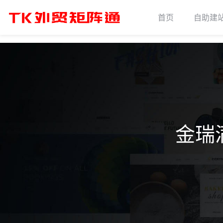
首页
自助建
金瑞