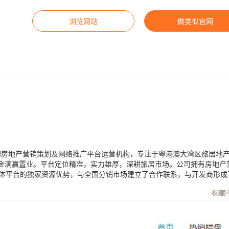
浏览网站
做类似官网
房地产营销策划及网络推广平台运营机构，专注于粤港澳大湾区旅居地产生
名为金满赢置业。平台定位精准，实力雄厚，深耕旅居市场。公司拥有房地
媒体平台的独家资源优势，与全国分销市场建立了合作联系，与开发商形