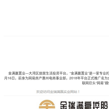
金满赢置业—大湾区旅居生活投资平台，“金满赢置业”是一家专业的
月16日，前身为网易房产惠州电商事业部，2018年平台正式推广
联网巨头“网易”