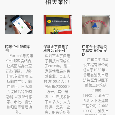
相关案例
腾讯企业邮箱案
深圳金宇佳电子
广东金中海建设
例
科技公司案例
工程有限公司案
例
Foxmail与腾讯
深圳市金宇佳电
广东金中海建
企业邮深度结合,
子科技公司成立
设工程有限公司
让桌面端办公更
于2015年，是一
成立于1980年，
高效便捷。 功能
家蓬勃发展的民
曾用名汕头市经
丰富,专业管理 支
营企业，员工人
济特区龙湖区下
持邮件群组、邮
数约100余人；厂
蓬第二建筑队
件撤回、日历和
房面积达5000平
（1980-
会议邀请等邮箱
方米。其中研
1992）、汕头市
功能,以及邮件搬
发、生产技术骨
龙湖区下蓬建筑
家、审批、备份
干10多人；人力
工程公司（1992-
和归档等管理功
资源、品质、业
1993）、汕头市
能。
务、财务等职能