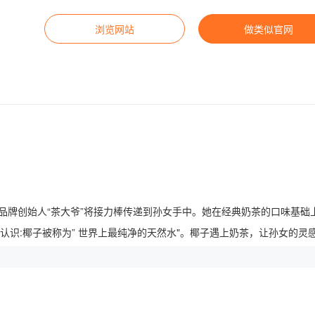
浏览网站
做类似官网
品牌创始人“茶大爷”将接力棒传递到孙女手中。她在经典奶茶的口味基
:椰子被称为” 世界上最纯净的天然水"。椰子遇上奶茶，让孙女的灵感进