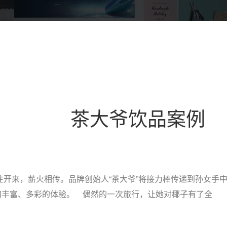
茶大爷饮品案例
往开来，薪火相传。品牌创始人“茶大爷”将接力棒传递到孙女手
加丰富、多彩的体验。 偶然的一次旅行，让她对椰子有了全