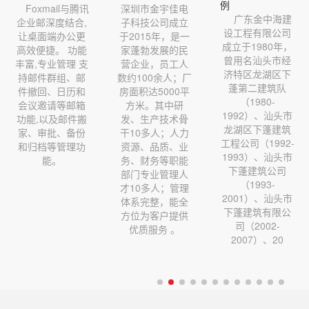
例
Foxmail与腾讯
深圳市金宇佳电
广东金中海建
企业邮深度结合,
子科技公司成立
设工程有限公司
让桌面端办公更
于2015年，是一
成立于1980年，
高效便捷。 功能
家蓬勃发展的民
曾用名汕头市经
丰富,专业管理 支
营企业，员工人
济特区龙湖区下
持邮件群组、邮
数约100余人；厂
蓬第二建筑队
件撤回、日历和
房面积达5000平
（1980-
会议邀请等邮箱
方米。其中研
1992）、汕头市
功能,以及邮件搬
发、生产技术骨
龙湖区下蓬建筑
家、审批、备份
干10多人；人力
工程公司（1992-
和归档等管理功
资源、品质、业
1993）、汕头市
能。
务、财务等职能
下蓬建筑公司
部门专业管理人
（1993-
才10多人；管理
2001）、汕头市
体系完整，能全
下蓬建筑有限公
方位为客户提供
司（2002-
优质服务 。
2007）、20