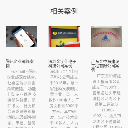
相关案例
腾讯企业邮箱案
深圳金宇佳电子
广东金中海建设
例
科技公司案例
工程有限公司案
例
Foxmail与腾讯
深圳市金宇佳电
广东金中海建
企业邮深度结合,
子科技公司成立
设工程有限公司
让桌面端办公更
于2015年，是一
成立于1980年，
高效便捷。 功能
家蓬勃发展的民
曾用名汕头市经
丰富,专业管理 支
营企业，员工人
济特区龙湖区下
持邮件群组、邮
数约100余人；厂
蓬第二建筑队
件撤回、日历和
房面积达5000平
（1980-
会议邀请等邮箱
方米。其中研
1992）、汕头市
功能,以及邮件搬
发、生产技术骨
龙湖区下蓬建筑
家、审批、备份
干10多人；人力
工程公司（1992-