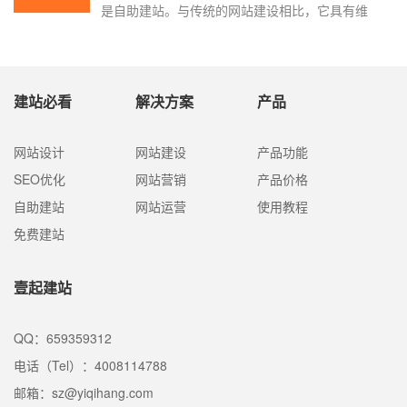
是自助建站。与传统的网站建设相比，它具有维
护方便、功能齐全、成本低、网站低到几百块就
可以解决了。无论是国外还是国内，自助站平台
都有很多，例如国外WIX、WordPress、国内也有
很多，比如快速而好的自助建站，那么我们应该
建站必看
解决方案
产品
选择什么?
网站设计
网站建设
产品功能
SEO优化
网站营销
产品价格
自助建站
网站运营
使用教程
免费建站
壹起建站
QQ：659359312
电话（Tel）：4008114788
邮箱：sz@yiqihang.com