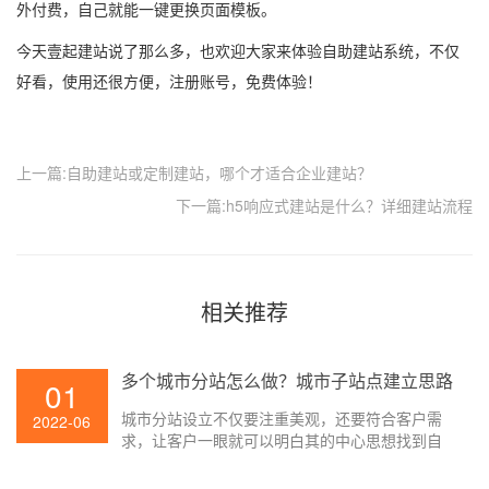
外付费，自己就能一键更换页面模板。
今天壹起建站说了那么多，也欢迎大家来体验自助建站系统，不仅
好看，使用还很方便，注册账号，免费体验！
上一篇:自助建站或定制建站，哪个才适合企业建站？
下一篇:h5响应式建站是什么？详细建站流程
相关推荐
多个城市分站怎么做？城市子站点建立思路
01
城市分站设立不仅要注重美观，还要符合客户需
2022-06
求，让客户一眼就可以明白其的中心思想找到自
己的需求，然后进行咨询以及下单。这才才是城
市子站点设立的最终目的。最终目的就是为了更