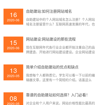
的技能优势，阐明抢先的建站技能是安身的基
一下网站建设中常见的几种建站类型。
础，那么，能够随着年代的变迁，继续更新习惯
市场的技能的自然不会遭到淘汰，要懂得运用它
自助建站:如何注册网站域名
16
来选拔网站的质量，才能习惯用户的需求，市场
自助建站中的个人网站域名怎么注册？个人网站
需与时俱进。
2020-06
域名注册留意什么？互联网高速发展的年代，也
是个性化张扬的年代。很多人都开始做归于自己
的个人网站。那么对于个人网站来说，个人的域
名注册需求留意什么呢？下面壹起航小编就带我
网站建设:网站建设的那些流程
15
们看看个人网站域名怎么注册和个人网站域名注
现在互联网年代各行业企业都开始注重自己的品
册留意什么。
2020-06
牌建造、开始进行网站建设建设。企业网站建设
先要需求在于用户了解企业信息、企业品牌产品
对外展现、有了企业网站不能促进企业产品的宣
传，还能拉近企业与用户之间的间隔。企业网站
简单介绍自助建站的优点和缺点
13
能够给企业带来的优势咱们也是清楚明了的，那
我想每个人都熟悉它。学生可以看一下以前的编
么在网站建设有哪些过程流程，企业网站怎么制
2020-05
辑器文章，这里有一个简短的介绍。话虽这么
造，壹起航为咱们解说网站建设的前期过程流
说，尽管自助建站越来越受欢迎，但许多公司的
程。
老板不知道自助建站与传统服务的区别是什么?到
目前为止，自助服务建设并不是那么好的，但据
靠谱的自助建站如何选择？入门必看！
08
说根据企业的需求，他可能是比较适合某些企业
对企业和个人用户来说，网站价格性能比最高的
的。那么自助建站的优缺点是什么?
2020-05