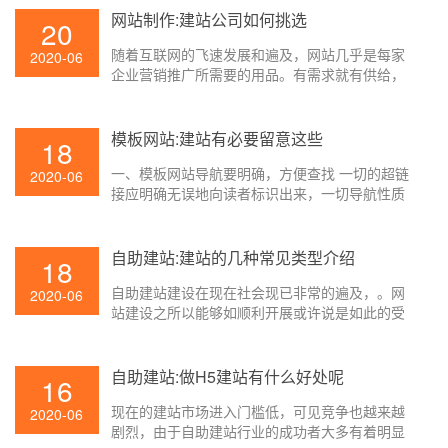
好的方便客户服务，快速高效的完成下单，城市
网站制作:建站公司如何挑选
20
子站点的目的才算达成。
随着互联网的飞速发展和遍及，网站几乎是每家
2020-06
企业营销推广所需要的用品。有需求就有供给，
因而市面上的网站制作公司和网站办理体系越来
越多，那么企业在建站时怎么挑选一家适宜的建
站公司呢，壹起航的小编就告诉大家从下面三点
模板网站:建站有必要留意这些
18
来甄选：
一、模板网站导航要明确，方便查找 一切的超链
2020-06
接应明确无误地向读者标识出来，一切导航性质
的设置，像图画按钮，都要有明确的标识，让人
容易理解，千万别光靠视觉效果好看，而让人家
不知东西南北。链接文本的颜色用大家都约定俗
自助建站:建站的几种常见类型介绍
18
成的样子，比如：未拜访的，蓝色;点击过的，紫
自助建站建设在现在社会现已非常的遍及，。网
色或棕色。假如你想要特别一点，链接的文本就
2020-06
站建设之所以能够如顺利开展或许说是如此的受
要想着以什么方法加以突出，比方说加粗体、加
到企业的欢迎，那是由于它能给企业带来可观的
字号、两边加竖标或许几者兼用。总归，文本链
利益，那么为什么网站建设能够给不同职业的企
接必定要和页面的其他文字有所区别，给读者清
业带来如此大的利益呢？那是由于网站建设有不
楚的导向。
自助建站:做H5建站有什么好处呢
16
同的网站类型，并且在企业建站时会依据企业的
现在的建站市场进入门槛低，可见竞争也越来越
具体情况挑选合适企业的网站类型，以此到达企
2020-06
剧烈，由于自助建站行业的成功者大多有着明显
业赢利很大化。那今日以后就带领大家简略了解