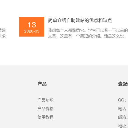
的利
够随着年代的变迁，继续更新习惯市场的技
且在
不会遭到淘汰，要懂得运用它来选拔网站的
的网
能习惯用户的需求，市场需与时俱进。
简单介绍自助建站的优点和缺点
13
就带
类
牌建
我想每个人都熟悉它。学生可以看一下以前
2020-05
需求
文章，这里有一个简短的介绍。话虽这么说
、有
助建站越来越受欢迎，但许多公司的老板不
企业
建站与传统服务的区别是什么?到目前为止，
优势
务建设并不是那么好的，但据说根据企业的
程流
可能是比较适合某些企业的。那么自助建站
建设
是什么?
产品
壹起
产品功能
QQ：
产品价格
电话（
使用教程
邮箱：s
地址