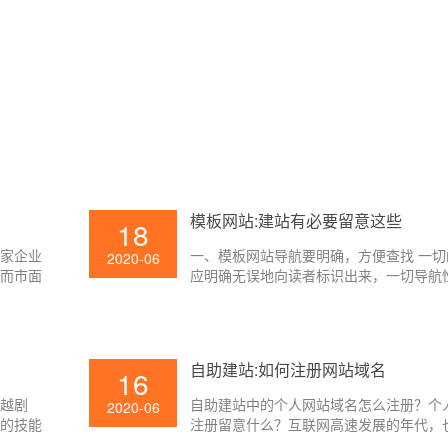
模板网站:建站有必要留意这些
18
每家企业
一、模板网站导航要明确，方便查找 一切
2020-06
因而市面
应明确无误地向读者标识出来，一切导航
，那么企
置，像图画按钮，都要有明确的标识，让
，壹起航
解，千万别光靠视觉效果好看，而让人家
北。链接文本的颜色用大家都约定俗成的
如：未拜访的，蓝色;点击过的，紫色或棕
自助建站:如何注册网站域名
16
你想要特别一点，链接的文本就要想着以
以突出，比方说加粗体、加字号、两边加
来越剧
自助建站中的个人网站域名怎么注册？个
2020-06
者兼用。总归，文本链接必定要和页面的
显的技能
注册留意什么？互联网高速发展的年代，
所区别，给读者清楚的导向。
那么，能
张扬的年代。很多人都开始做归于自己的