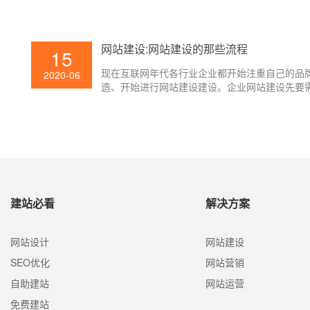
什么网站建设能够给不同职业的企业带来如此大
益呢？那是由于网站建设有不同的网站类型，并
企业建站时会依据企业的具体情况挑选合适企业
网站建设:网站建设的那些流程
15
站类型，以此到达企业赢利很大化。那今日以后
领大家简略了解一下网站建设中常见的几种建站
现在互联网年代各行业企业都开始注重自己的品
2020-06
型。
造、开始进行网站建设建设。企业网站建设先要
在于用户了解企业信息、企业品牌产品对外展现
了企业网站不能促进企业产品的宣传，还能拉近
与用户之间的间隔。企业网站能够给企业带来的
咱们也是清楚明了的，那么在网站建设有哪些过
程，企业网站怎么制造，壹起航为咱们解说网站
的前期过程流程。
建站必看
解决方案
网站设计
网站建设
SEO优化
网站营销
自助建站
网站运营
免费建站