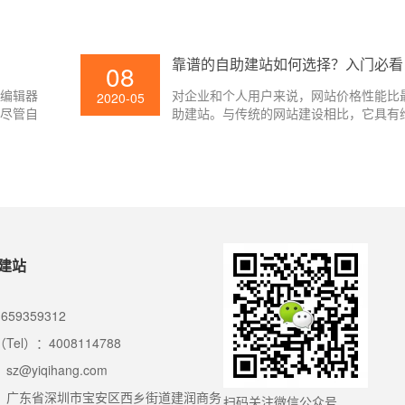
能的自然
那么对于个人网站来说，个人的域名注册
质量，才
么呢？下面壹起航小编就带我们看看个人
么注册和个人网站域名注册留意什么。
靠谱的自助建站如何选择？入门必看
08
的编辑器
对企业和个人用户来说，网站价格性能比
2020-05
，尽管自
助建站。与传统的网站建设相比，它具有
知道自助
功能齐全、成本低、网站低到几百块就可
自助服
无论是国外还是国内，自助站平台都有很
需求，他
外WIX、WordPress、国内也有很多，
的优缺点
的自助建站，那么我们应该选择什么?
建站
659359312
Tel）：4008114788
z@yiqihang.com
：广东省深圳市宝安区西乡街道建润商务
扫码关注微信公众号