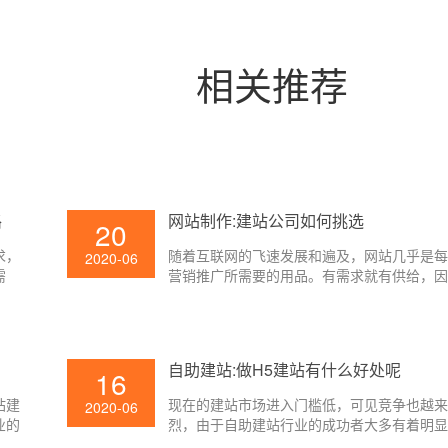
相关推荐
路
网站制作:建站公司如何挑选
20
求，
随着互联网的飞速发展和遍及，网站几乎是
2020-06
需
营销推广所需要的用品。有需求就有供给，
点设
上的网站制作公司和网站办理体系越来越多
户服
业在建站时怎么挑选一家适宜的建站公司呢
算达
的小编就告诉大家从下面三点来甄选：
自助建站:做H5建站有什么好处呢
16
站建
现在的建站市场进入门槛低，可见竞争也越
2020-06
业的
烈，由于自助建站行业的成功者大多有着明
么为
优势，阐明抢先的建站技能是安身的基础，