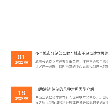
多个城市分站怎么做？城市子站点建立思
01
城市分站设立不仅要注重美观，还要符合客户需
2022-06
让客户一眼就可以明白其的中心思想找到自己的
求，然后进行咨询以及下单。这才才是城市子站
立的最终目的。最终目的就是为了更好的方便客
务，快速高效的完成下单，城市子站点的目的才
成。
自助建站:建站的几种常见类型介绍
18
自助建站建设在现在社会现已非常的遍及，。网
2020-06
设之所以能够如顺利开展或许说是如此的受到企
欢迎，那是由于它能给企业带来可观的利益，那