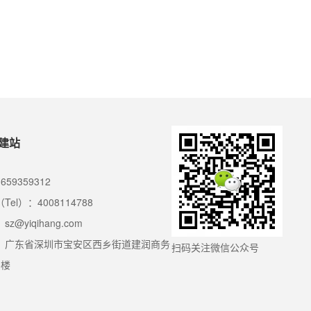
建站
659359312
Tel）：4008114788
z@yiqihang.com
：广东省深圳市宝安区西乡街道建润商务
扫码关注微信公众号
5楼