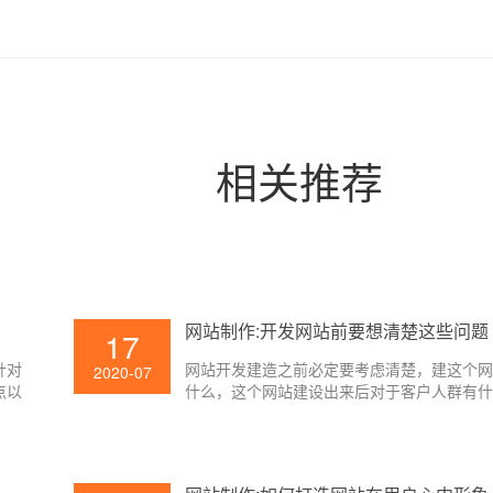
相关推荐
网站制作:开发网站前要想清楚这些问题
17
针对
网站开发建造之前必定要考虑清楚，建这个
2020-07
点以
什么，这个网站建设出来后对于客户人群有什
呢？
只要了解清楚建造网站制作的意图和网站自
壹起
联网用户的价值。你做出来的网站才会有价
望对
业和个人的开展才会有协助。下面壹起航来
绍一下。