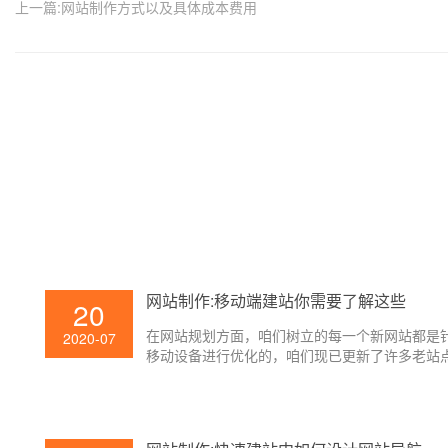
上一篇:网站制作方式以及具体成本费用
网站制作:移动端建站你需要了解这些
20
在网站规划方面，咱们树立的每一个新网站都是
2020-07
移动设备进行优化的，咱们现已更新了许多老站
习惯移动设备。那么怎么进行移动网站制作构建
他们所运用的技能和规划办法有哪些呢？以下是
航关于一些移动网站制作需求了解到的意义！期
咱们有所帮助。