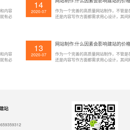
网站制作:什么因素会影响建站的价
14
化和内容
作为一个完善的高质量网站制作，不管是
2020-07
，就有必
还是内容写作方面都需求用心设计，其间
企业进行
经成为十分重要的一部分，只要网页设计
站制作怎
问者的习惯，才能吸引人，这样的网页设
为大家
的。因而，在实践的网站制作过程中，网
钱相对较高。不同的网页报价也是差很大
网站制作:什么因素会影响建站的价
13
站制作价格的要素是什么？壹起航搜索引
为大家解说一下。
化和内容
作为一个完善的高质量网站制作，不管是
2020-07
，就有必
还是内容写作方面都需求用心设计，其间
企业进行
经成为十分重要的一部分，只要网页设计
站制作怎
问者的习惯，才能吸引人，这样的网页设
为大家
的。因而，在实践的网站制作过程中，网
钱相对较高。不同的网页报价也是差很大
站制作价格的要素是什么？壹起航搜索引
为大家解说一下。
建站
659359312