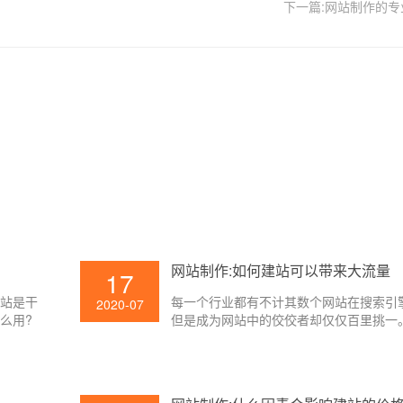
下一篇:网站制作的
网站制作:如何建站可以带来大流量
17
网站是干
每一个行业都有不计其数个网站在搜索引
2020-07
么用?
但是成为网站中的佼佼者却仅仅百里挑一
身关于互
经过网站制作建设给企业带来更大的流量呢
值关于企
壹起航就来为大家简单介绍一下。
为大家介