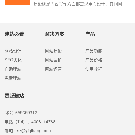
建设还是内容写作方面都需求用心设计，其间网
页设计已经成为十分重要的一部分，只要网页设
计才能适应访问者的习惯，才能吸引人，这样的
网页设计才是成功的。因而，在实践的网站制作
过程中，网站设计的本钱相对较高。不同的网页
建站必看
解决方案
产品
报价也是差很大，那影响网站制作价格的要素是
什么？壹起航搜索引擎优化简略为大家解说一
下。
网站设计
网站建设
产品功能
SEO优化
网站营销
产品价格
自助建站
网站运营
使用教程
免费建站
壹起建站
QQ：659359312
电话（Tel）：4008114788
邮箱：sz@yiqihang.com