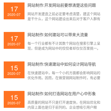
些呢？以下是壹起航关于一些移动网站制作需求
网站制作:开发网站前要想清楚这些问题
17
了解到的意义！期望对咱们有所帮助。
网站开发建造之前必定要考虑清楚，建这个网站
2020-07
是干什么，这个网站建设出来后对于客户人群有
什么用?只要了解清楚建造网站制作的意图和网站
自身关于互联网用户的价值。你做出来的网站才
会有价值关于企业和个人的开展才会有协助。下
网站制作:如何建站可以带来大流量
17
面壹起航来为大家介绍一下。
每一个行业都有不计其数个网站在搜索引擎上呈
2020-07
现，但是成为网站中的佼佼者却仅仅百里挑一。
那么怎么经过网站制作建设给企业带来更大的流
量呢？ 下面壹起航就来为大家简单介绍一下。
网站制作:快速建站中如何设计网站导航
15
在快速建站中，每一个小的方面都会影响网站的
2020-07
优化作用。因而，在做营销网站制作时，有必要
充分考虑并优化每个细节。今日，壹起航将与您
共享一个在实践中简单被疏忽且非常重要的细
节，即网站导航的设计。
网站制作:如何打造网站在用户心中形象
15
高质量的网站不只是打开速度快，在网站优化和
2020-07
内容上面也是归于前列的。企业想吸引用户眼