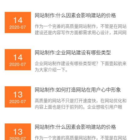
球，就有必要在网站上下足功夫，让用户能够更
好地对企业进行了解。这时候网站的形象就很重
要了。那网站制作怎么打造用户心里的形象呢？
网站制作:什么因素会影响建站的价格
14
下面壹起航就来为大家简单介绍一下。
作为一个完善的高质量网站制作，不管是在网站
2020-07
建设还是内容写作方面都需求用心设计，其间网
页设计已经成为十分重要的一部分，只要网页设
计才能适应访问者的习惯，才能吸引人，这样的
网页设计才是成功的。因而，在实践的网站制作
网站制作:企业网站建设有哪些类型
14
过程中，网站设计的本钱相对较高。不同的网页
企业网站制作建设有哪些类型呢？下面壹起航来
报价也是差很大，那影响网站制作价格的要素是
2020-07
为大家介绍一下。
什么？壹起航搜索引擎优化简略为大家解说一
下。
网站制作:如何打造网站在用户心中形象
13
高质量的网站不只是打开速度快，在网站优化和
2020-07
内容上面也是归于前列的。企业想吸引用户眼
球，就有必要在网站上下足功夫，让用户能够更
好地对企业进行了解。这时候网站的形象就很重
要了。那网站制作怎么打造用户心里的形象呢？
网站制作:什么因素会影响建站的价格
13
下面壹起航就来为大家简单介绍一下。
作为一个完善的高质量网站制作，不管是在网站
2020-07