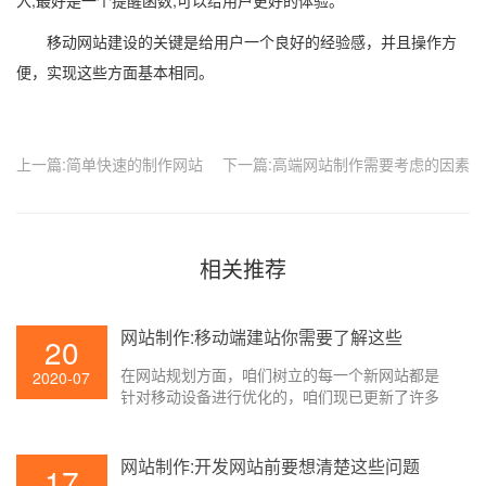
入,最好是一个提醒函数,可以给用户更好的体验。
移动网站建设的关键是给用户一个良好的经验感，并且操作方
便，实现这些方面基本相同。
上一篇:简单快速的制作网站
下一篇:高端网站制作需要考虑的因素
相关推荐
网站制作:移动端建站你需要了解这些
20
在网站规划方面，咱们树立的每一个新网站都是
2020-07
针对移动设备进行优化的，咱们现已更新了许多
老站点以习惯移动设备。那么怎么进行移动网站
制作构建呢？他们所运用的技能和规划办法有哪
些呢？以下是壹起航关于一些移动网站制作需求
网站制作:开发网站前要想清楚这些问题
17
了解到的意义！期望对咱们有所帮助。