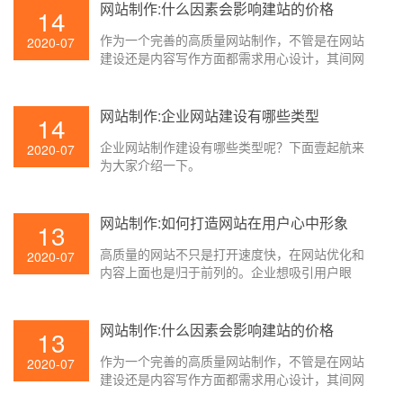
要了。那网站制作怎么打造用户心里的形象呢？
网站制作:什么因素会影响建站的价格
14
下面壹起航就来为大家简单介绍一下。
作为一个完善的高质量网站制作，不管是在网站
2020-07
建设还是内容写作方面都需求用心设计，其间网
页设计已经成为十分重要的一部分，只要网页设
计才能适应访问者的习惯，才能吸引人，这样的
网页设计才是成功的。因而，在实践的网站制作
网站制作:企业网站建设有哪些类型
14
过程中，网站设计的本钱相对较高。不同的网页
企业网站制作建设有哪些类型呢？下面壹起航来
报价也是差很大，那影响网站制作价格的要素是
2020-07
为大家介绍一下。
什么？壹起航搜索引擎优化简略为大家解说一
下。
网站制作:如何打造网站在用户心中形象
13
高质量的网站不只是打开速度快，在网站优化和
2020-07
内容上面也是归于前列的。企业想吸引用户眼
球，就有必要在网站上下足功夫，让用户能够更
好地对企业进行了解。这时候网站的形象就很重
要了。那网站制作怎么打造用户心里的形象呢？
网站制作:什么因素会影响建站的价格
13
下面壹起航就来为大家简单介绍一下。
作为一个完善的高质量网站制作，不管是在网站
2020-07
建设还是内容写作方面都需求用心设计，其间网
页设计已经成为十分重要的一部分，只要网页设