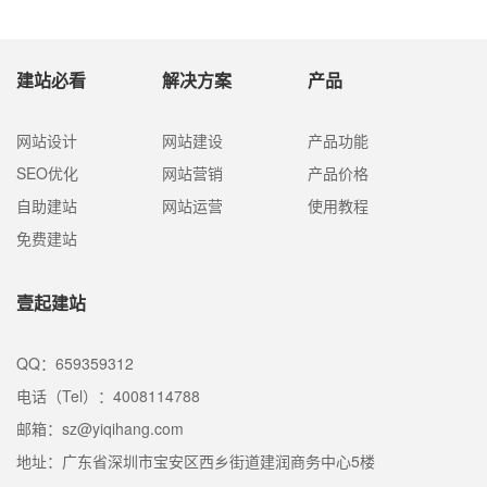
计才能适应访问者的习惯，才能吸引人，这样的
网页设计才是成功的。因而，在实践的网站制作
过程中，网站设计的本钱相对较高。不同的网页
建站必看
解决方案
产品
报价也是差很大，那影响网站制作价格的要素是
什么？壹起航搜索引擎优化简略为大家解说一
下。
网站设计
网站建设
产品功能
SEO优化
网站营销
产品价格
自助建站
网站运营
使用教程
免费建站
壹起建站
QQ：659359312
电话（Tel）：4008114788
邮箱：sz@yiqihang.com
地址：广东省深圳市宝安区西乡街道建润商务中心5楼