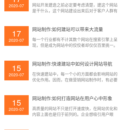
网站开发建造之前必定要考虑清楚，建这个网站
2020-07
是干什么，这个网站建设出来后对于客户人群有
什么用?只要了解清楚建造网站制作的意图和网站
自身关于互联网用户的价值。你做出来的网站才
会有价值关于企业和个人的开展才会有协助。下
网站制作:如何建站可以带来大流量
17
面壹起航来为大家介绍一下。
每一个行业都有不计其数个网站在搜索引擎上呈
2020-07
现，但是成为网站中的佼佼者却仅仅百里挑一。
那么怎么经过网站制作建设给企业带来更大的流
量呢？ 下面壹起航就来为大家简单介绍一下。
网站制作:快速建站中如何设计网站导航
15
在快速建站中，每一个小的方面都会影响网站的
2020-07
优化作用。因而，在做营销网站制作时，有必要
充分考虑并优化每个细节。今日，壹起航将与您
共享一个在实践中简单被疏忽且非常重要的细
节，即网站导航的设计。
网站制作:如何打造网站在用户心中形象
15
高质量的网站不只是打开速度快，在网站优化和
2020-07
内容上面也是归于前列的。企业想吸引用户眼
球，就有必要在网站上下足功夫，让用户能够更
好地对企业进行了解。这时候网站的形象就很重