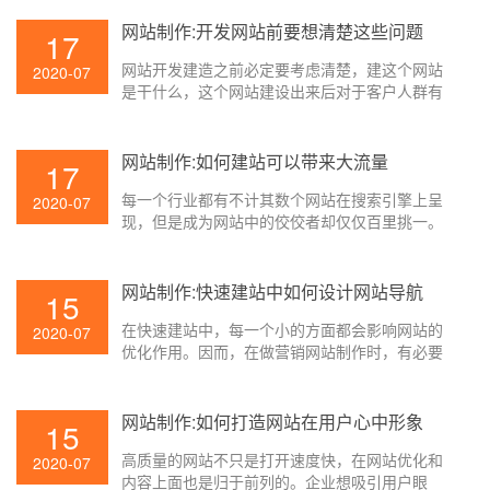
制作构建呢？他们所运用的技能和规划办法有哪
些呢？以下是壹起航关于一些移动网站制作需求
网站制作:开发网站前要想清楚这些问题
17
了解到的意义！期望对咱们有所帮助。
网站开发建造之前必定要考虑清楚，建这个网站
2020-07
是干什么，这个网站建设出来后对于客户人群有
什么用?只要了解清楚建造网站制作的意图和网站
自身关于互联网用户的价值。你做出来的网站才
会有价值关于企业和个人的开展才会有协助。下
网站制作:如何建站可以带来大流量
17
面壹起航来为大家介绍一下。
每一个行业都有不计其数个网站在搜索引擎上呈
2020-07
现，但是成为网站中的佼佼者却仅仅百里挑一。
那么怎么经过网站制作建设给企业带来更大的流
量呢？ 下面壹起航就来为大家简单介绍一下。
网站制作:快速建站中如何设计网站导航
15
在快速建站中，每一个小的方面都会影响网站的
2020-07
优化作用。因而，在做营销网站制作时，有必要
充分考虑并优化每个细节。今日，壹起航将与您
共享一个在实践中简单被疏忽且非常重要的细
节，即网站导航的设计。
网站制作:如何打造网站在用户心中形象
15
高质量的网站不只是打开速度快，在网站优化和
2020-07
内容上面也是归于前列的。企业想吸引用户眼