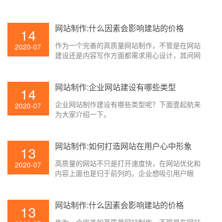
球，就有必要在网站上下足功夫，让用户能够更
好地对企业进行了解。这时候网站的形象就很重
要了。那网站制作怎么打造用户心里的形象呢？
网站制作:什么因素会影响建站的价格
14
下面壹起航就来为大家简单介绍一下。
作为一个完善的高质量网站制作，不管是在网站
2020-07
建设还是内容写作方面都需求用心设计，其间网
页设计已经成为十分重要的一部分，只要网页设
计才能适应访问者的习惯，才能吸引人，这样的
网页设计才是成功的。因而，在实践的网站制作
网站制作:企业网站建设有哪些类型
14
过程中，网站设计的本钱相对较高。不同的网页
企业网站制作建设有哪些类型呢？下面壹起航来
报价也是差很大，那影响网站制作价格的要素是
2020-07
为大家介绍一下。
什么？壹起航搜索引擎优化简略为大家解说一
下。
网站制作:如何打造网站在用户心中形象
13
高质量的网站不只是打开速度快，在网站优化和
2020-07
内容上面也是归于前列的。企业想吸引用户眼
球，就有必要在网站上下足功夫，让用户能够更
好地对企业进行了解。这时候网站的形象就很重
要了。那网站制作怎么打造用户心里的形象呢？
网站制作:什么因素会影响建站的价格
13
下面壹起航就来为大家简单介绍一下。