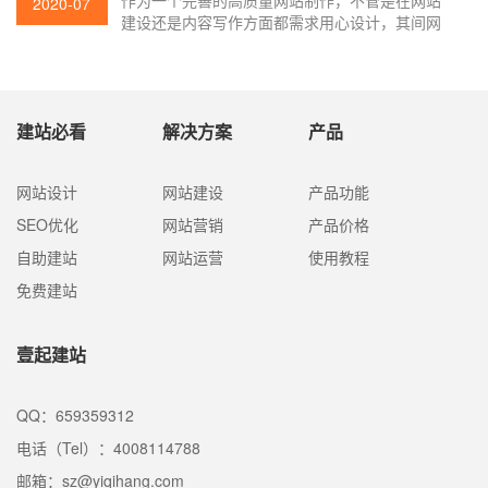
作为一个完善的高质量网站制作，不管是在网站
2020-07
建设还是内容写作方面都需求用心设计，其间网
页设计已经成为十分重要的一部分，只要网页设
计才能适应访问者的习惯，才能吸引人，这样的
网页设计才是成功的。因而，在实践的网站制作
过程中，网站设计的本钱相对较高。不同的网页
建站必看
解决方案
产品
报价也是差很大，那影响网站制作价格的要素是
什么？壹起航搜索引擎优化简略为大家解说一
下。
网站设计
网站建设
产品功能
SEO优化
网站营销
产品价格
自助建站
网站运营
使用教程
免费建站
壹起建站
QQ：659359312
电话（Tel）：4008114788
邮箱：sz@yiqihang.com