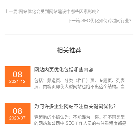
上一篇:网站优化会受到网站建设中哪些因素影响?
下一篇:SEO优化如何跨越同行业？
相关推荐
网站内页优化包括哪些内容
08
包括：频道页、分类（栏目）页、专题页、列表
2021-12
页、内容页即使大型网站也跑不出这个结构。当
然一般企业网站三层就结束了，通常是首页，接
着分类（栏目）页，然后列表页，最后内容页。
可能就是因为页面太多的原因所以很多SEO新人
为何许多企业网站不注重关键词优化？
08
不知道从哪优化起，其实，没有想象的那么复
壹起航的小编认为：不能混为一谈。在不同类型
杂，我们把频道页、分类（栏目）页、列表页这
2020-07
的网站和公司中,SEO工作人员的被注重程度都是
些页面都归为一类，内容页归为一类，专题页另
不同的,这要看关键词优化部分能为网站和公司带
当别论。
来的利益巨细来定。