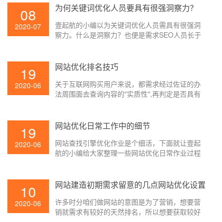
为何关键词优化人员要具有很强洞察力？
08
壹起航的小编以为关键词优化人员需具有很强洞
2020-07
察力。什么是洞察力？也便是需求SEO人员长于
发现细节问题,其实便是要求SEO人员要仔细。
网站优化排名技巧
19
关于互联网购买用户来说，都需求经过佐证的办
2020-06
法周围面去查询内容的"实质性",再判定是否具有
购买意向。对百度优化来说，查找引擎针对精选
摘要作用，对用户体会前进，和节省用户时刻本
钱，下降网站跳出率，增加访客停留时刻有很大
网站优化日常工作中的细节
19
帮助，对站长做网站优化来说对错常有帮助的！
网站查找引擎优化作业是个细活，下面就让壹起
2020-06
航的小编给大家整理一些网站优化日常作业过程
中应该留心的五点细节问题，一起来看看吧。
网站建造初期需求留意的几点网站优化设置
10
许多时分咱们做网站的意图是为了营销，想要营
2020-06
销就需求有较好的天然排名，所以想要获取较好
的天然排名，咱们就需求留意到网站的网站优化