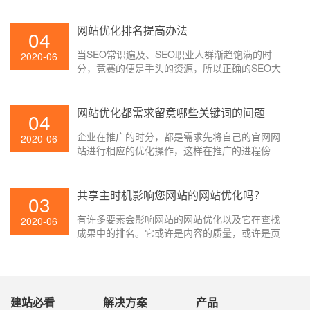
设置的布局问题了。一个好的SEO布局能够让网
站获取更好的排名。
网站优化排名提高办法
04
当SEO常识遍及、SEO职业人群渐趋饱满的时
2020-06
分，竞赛的便是手头的资源，所以正确的SEO大
神们都在着手树立自己的资源。那么，网站优化
怎么优化网站排名？
网站优化都需求留意哪些关键词的问题
04
企业在推广的时分，都是需求先将自己的官网网
2020-06
站进行相应的优化操作，这样在推广的进程傍
边，才干被更好的索引，才干取得更抱负的实践
推广作用，所以不论企业是进行哪一种宣扬推
广，都需求关于网站采纳更要害的优化方法，这
共享主时机影响您网站的网站优化吗？
03
样的操作才是很要害的。那么在网站优化的时
有许多要素会影响网站的网站优化以及它在查找
分，都需求留意哪些要害词的问题呢？其实在网
2020-06
成果中的排名。它或许是内容的质量，或许是页
络推广的时分，要害词是一个很重要的组成部
面的加载时刻，或许是内容与用户查询的相关程
分，由于在查找索引的时分，要害词是很简单被
度，或许是网站的用户体会，也或许是网站在查
查找到的，关于这样的信息，是很有利协助企业
找引擎的诺言和威望性。咱们现已具体介绍了查
进行宣扬的。
找中的排名要素，导致网站失掉查找排名的原因
建站必看
解决方案
产品
以及导致网站取得查找排名的原因。